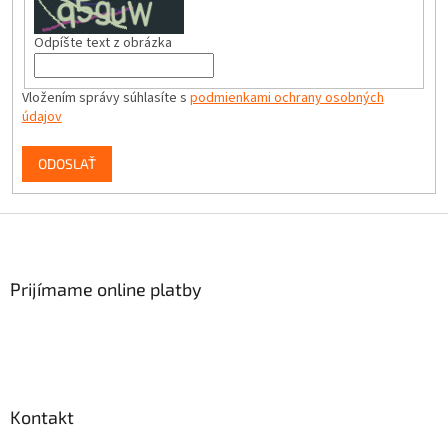
Odpíšte text z obrázka
Vložením správy súhlasíte s
podmienkami ochrany osobných
údajov
ODOSLAŤ
Z
á
p
ä
Prijímame online platby
t
i
e
Kontakt