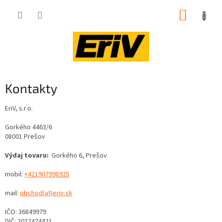
Prejsť
NÁKUP
na
obsah
KOŠÍK
Kontakty
EriV, s.r.o.
Gorkého 4463/6
08001 Prešov
Výdaj tovaru:
Gorkého 6, Prešov
mobil:
+421907998925
mail:
obchod(at)eriv.sk
IČO: 36849979
DIČ: 2022474421