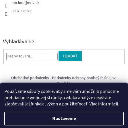
obchod
@
eriv.sk
0907998925
Vyhľadávanie
HĽADAŤ
Obchodné podmienky
Podmienky ochrany osobných údajov
Kontakty
Používame súbory cookie, aby sme vám umožnili pohodlné
Obchodné podmienky
prehliadanie webovej stránky a vďaka analýze neustále
zlepšovali jej funkcie, výkon a použiteľnosť.
Viac informácií
Nastavenie
Vytvoril Shoptet