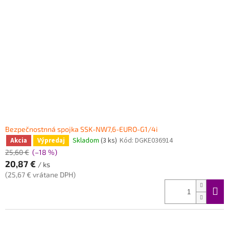
Bezpečnostnná spojka SSK-NW7,6-EURO-G1/4i
Skladom
(3 ks)
Kód:
DGKE036914
Akcia
Výpredaj
25,60 €
(–18 %)
20,87 €
/ ks
(25,67 € vrátane DPH)