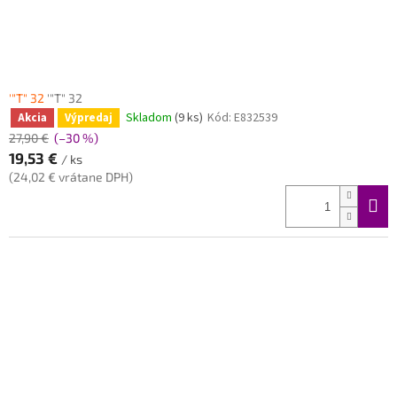
'"T" 32
'"T" 32
Skladom
(9 ks)
Kód:
E832539
Akcia
Výpredaj
27,90 €
(–30 %)
19,53 €
/ ks
(24,02 € vrátane DPH)