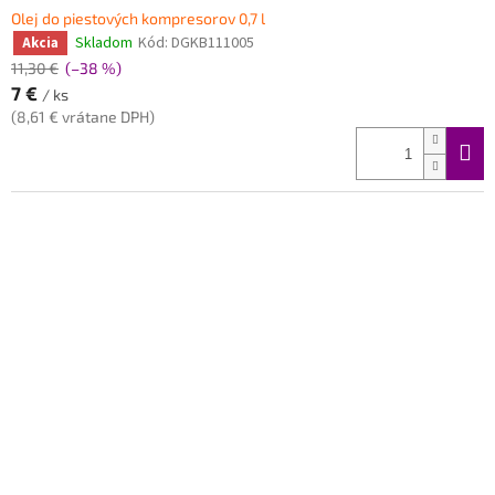
Olej do piestových kompresorov 0,7 l
Skladom
Kód:
DGKB111005
Akcia
11,30 €
(–38 %)
7 €
/ ks
(8,61 € vrátane DPH)