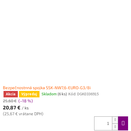
Bezpečnostnná spojka SSK-NW7,6-EURO-G3/8i
Skladom
(6 ks)
Kód:
DGKE036915
Akcia
Výpredaj
25,60 €
(–18 %)
20,87 €
/ ks
(25,67 € vrátane DPH)