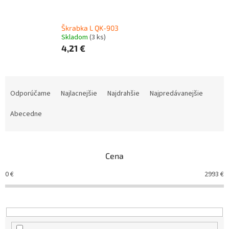
Škrabka L QK-903
Skladom
(3 ks)
4,21 €
R
a
Odporúčame
Najlacnejšie
Najdrahšie
Najpredávanejšie
d
e
Abecedne
n
i
e
Cena
p
r
0
€
2993
€
o
d
u
k
t