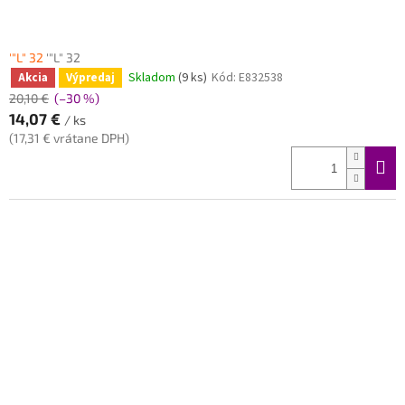
'"L" 32
'"L" 32
Skladom
(9 ks)
Kód:
E832538
Akcia
Výpredaj
20,10 €
(–30 %)
14,07 €
/ ks
(17,31 € vrátane DPH)