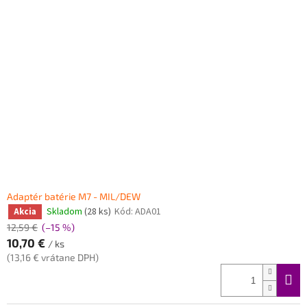
Adaptér batérie M7 - MIL/DEW
Skladom
(28 ks)
Kód:
ADA01
Akcia
12,59 €
(–15 %)
10,70 €
/ ks
(13,16 € vrátane DPH)