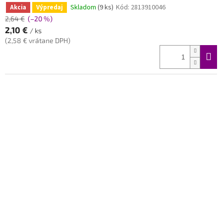
Skladom
(9 ks)
Kód:
2813910046
Akcia
Výpredaj
2,64 €
(–20 %)
2,10 €
/ ks
(2,58 € vrátane DPH)