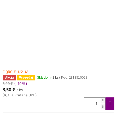
C QRC-E-1/2+M
Skladom
(1 ks)
Kód:
2813910029
Akcia
Výpredaj
3,90 €
(–10 %)
3,50 €
/ ks
(4,31 € vrátane DPH)