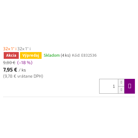
32x 1" i
32x 1" i
Skladom
(4 ks)
Kód:
E832536
Akcia
Výpredaj
9,80 €
(–18 %)
7,95 €
/ ks
(9,78 € vrátane DPH)