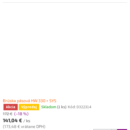
Brúska pásová HW 330 + SYS
Skladom
(1 ks)
Kód:
D322314
Akcia
Výpredaj
172 €
(–18 %)
141,04 €
/ ks
(173,48 € vrátane DPH)