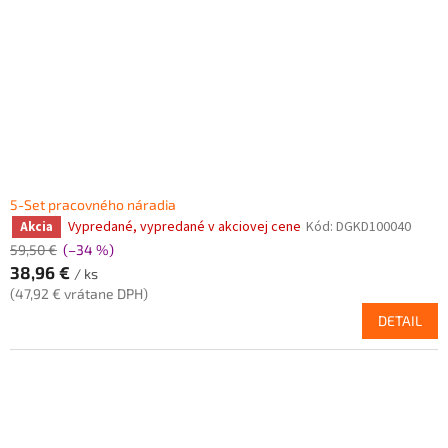
5-Set pracovného náradia
Vypredané, vypredané v akciovej cene
Kód:
DGKD100040
Akcia
59,50 €
(–34 %)
38,96 €
/ ks
(47,92 € vrátane DPH)
DETAIL