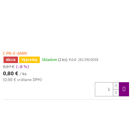
C PN-E-6MM
Skladom
(2 ks)
Kód:
2813910038
Akcia
Výpredaj
0,87 €
(–8 %)
0,80 €
/ ks
(0,98 € vrátane DPH)