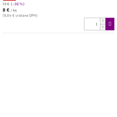
13 €
(–38 %)
8 €
/ ks
(9,84 € vrátane DPH)