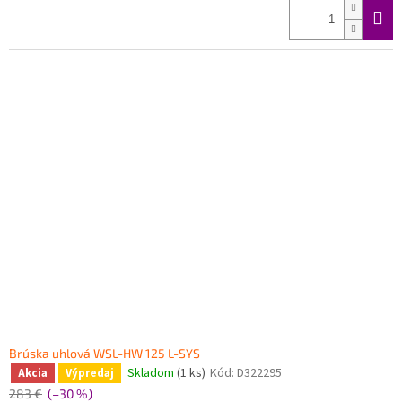
Brúska uhlová WSL-HW 125 L-SYS
Skladom
(1 ks)
Kód:
D322295
Akcia
Výpredaj
283 €
(–30 %)