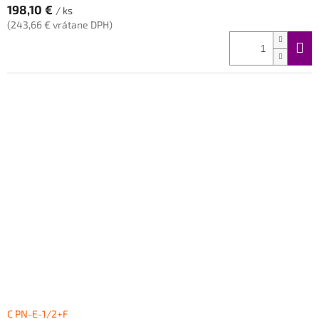
198,10 €
/ ks
(243,66 € vrátane DPH)
C PN-E-1/2+F