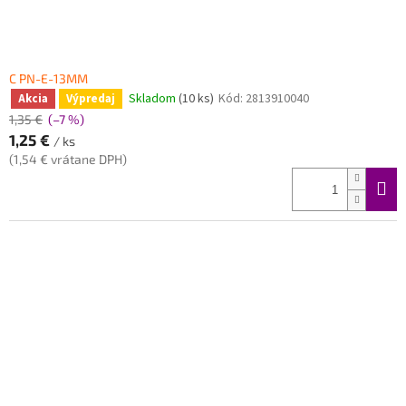
C PN-E-13MM
Skladom
(10 ks)
Kód:
2813910040
Akcia
Výpredaj
1,35 €
(–7 %)
1,25 €
/ ks
(1,54 € vrátane DPH)