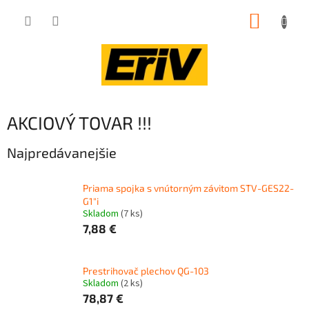
Prejsť
NÁKUP
na
obsah
KOŠÍK
AKCIOVÝ TOVAR !!!
Najpredávanejšie
Priama spojka s vnútorným závitom STV-GES22-
G1"i
Skladom
(7 ks)
7,88 €
Prestrihovač plechov QG-103
Skladom
(2 ks)
78,87 €