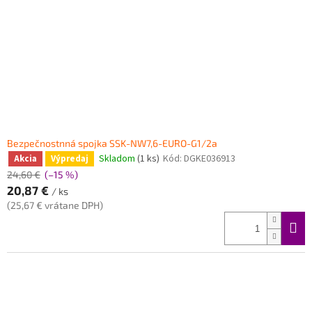
Bezpečnostnná spojka SSK-NW7,6-EURO-G1/2a
Skladom
(1 ks)
Kód:
DGKE036913
Akcia
Výpredaj
24,60 €
(–15 %)
20,87 €
/ ks
(25,67 € vrátane DPH)