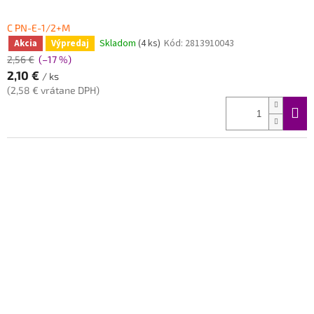
C PN-E-1/2+M
Skladom
(4 ks)
Kód:
2813910043
Akcia
Výpredaj
2,56 €
(–17 %)
2,10 €
/ ks
(2,58 € vrátane DPH)