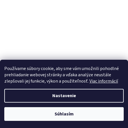
Používame súbory cookie, aby sme vám umožnili pohodlné
prehliadanie webovej stránky a vďaka analýze neustále
zlepšovali jej funkcie, výkon a použiteľnosť.
Viac informácií
C QRC-E-1/4+F
Nastavenie
Skladom
(4 ks)
Kód:
2813910030
Akcia
Výpredaj
3,71 €
(–15 %)
3,15 €
/ ks
Súhlasím
(3,87 € vrátane DPH)