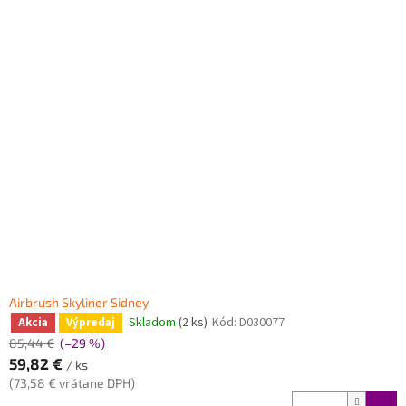
Airbrush Skyliner Sidney
Skladom
(2 ks)
Kód:
D030077
Akcia
Výpredaj
85,44 €
(–29 %)
59,82 €
/ ks
(73,58 € vrátane DPH)