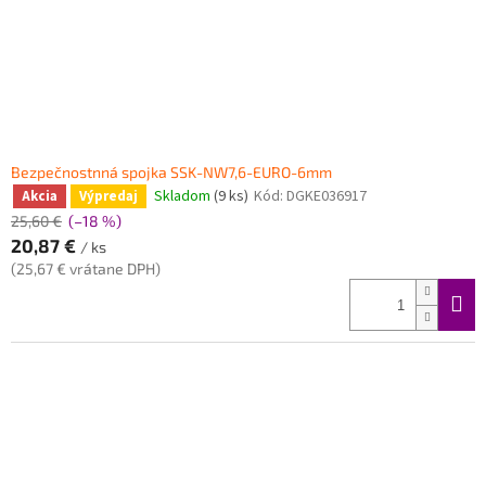
Bezpečnostnná spojka SSK-NW7,6-EURO-6mm
Skladom
(9 ks)
Kód:
DGKE036917
Akcia
Výpredaj
25,60 €
(–18 %)
20,87 €
/ ks
(25,67 € vrátane DPH)