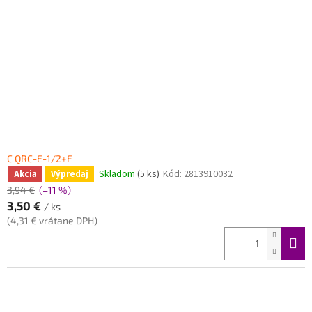
C QRC-E-1/2+F
Skladom
(5 ks)
Kód:
2813910032
Akcia
Výpredaj
3,94 €
(–11 %)
3,50 €
/ ks
(4,31 € vrátane DPH)