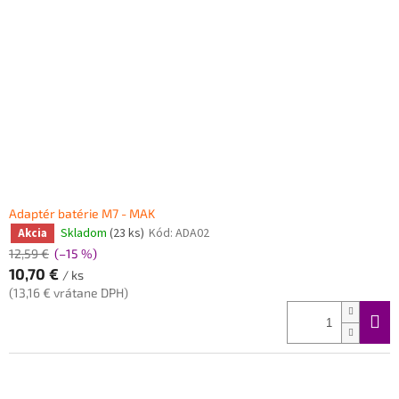
Adaptér batérie M7 - MAK
Skladom
(23 ks)
Kód:
ADA02
Akcia
12,59 €
(–15 %)
10,70 €
/ ks
(13,16 € vrátane DPH)