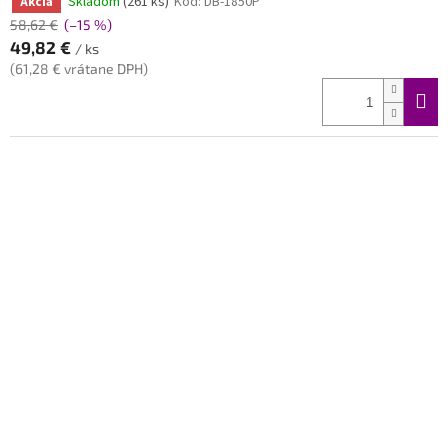
Skladom
(261 ks)
Kód:
DB-1850P
Akcia
58,62 €
(–15 %)
49,82 €
/ ks
(61,28 € vrátane DPH)