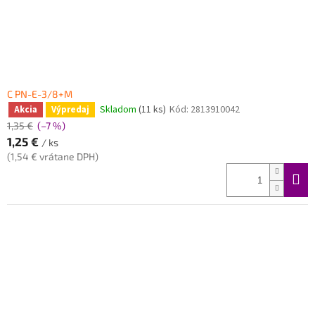
C PN-E-3/8+M
Skladom
(11 ks)
Kód:
2813910042
Akcia
Výpredaj
1,35 €
(–7 %)
1,25 €
/ ks
(1,54 € vrátane DPH)