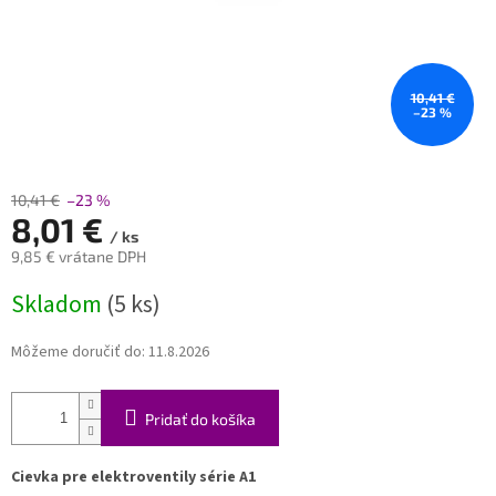
10,41 €
–23 %
10,41 €
–23 %
8,01 €
/ ks
9,85 € vrátane DPH
Jednotková
Skladom
(5 ks)
cena:
Môžeme doručiť do:
11.8.2026
Pridať do košíka
Cievka pre elektroventily série A1