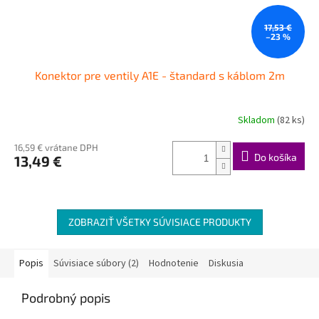
17,53 €
–23 %
Konektor pre ventily A1E - štandard s káblom 2m
Skladom
(82 ks)
16,59 € vrátane DPH
Do košíka
13,49 €
ZOBRAZIŤ VŠETKY SÚVISIACE PRODUKTY
Popis
Súvisiace súbory (2)
Hodnotenie
Diskusia
Podrobný popis