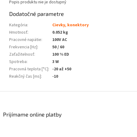
Popis produktu nie je dostupný
Dodatočné parametre
Kategória
:
Cievky, konektory
Hmotnosť
:
0.052 kg
Pracovné napätie
:
100V AC
Frekvencia [Hz]
:
50 / 60
Zaťažitelnosť
:
100 % ED
Spotreba
:
3 W
Pracovná teplota [°C]
:
-20 až +50
Reakčný čas [ms]
:
-10
Z
á
p
ä
Prijímame online platby
t
i
e