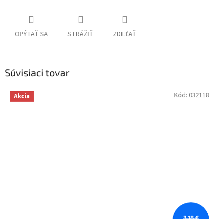
OPÝTAŤ SA
STRÁŽIŤ
ZDIEĽAŤ
Súvisiaci tovar
Kód:
032118
Akcia
3,18 €