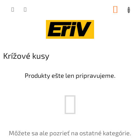
Prejsť
NÁKUP
na
obsah
KOŠÍK
Krížové kusy
Produkty ešte len pripravujeme.
Môžete sa ale pozrieť na ostatné kategórie.