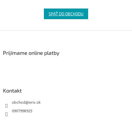
SPÄŤ DO OBCHODU
Z
á
p
ä
Prijímame online platby
t
i
e
Kontakt
obchod
@
eriv.sk
0907998925