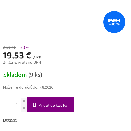
27,90 €
–30 %
27,90 €
–30 %
19,53 €
/ ks
24,02 € vrátane DPH
Jednotková
Skladom
(9 ks)
cena:
Môžeme doručiť do:
7.8.2026
Pridať do košíka
E832539