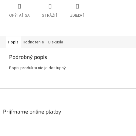
OPÝTAŤ SA
STRÁŽIŤ
ZDIEĽAŤ
Popis
Hodnotenie
Diskusia
Podrobný popis
Popis produktu nie je dostupný
Z
á
p
ä
Prijímame online platby
t
i
e