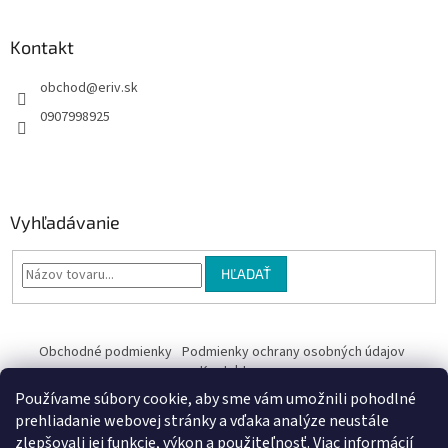
Kontakt
obchod
@
eriv.sk
0907998925
Vyhľadávanie
HĽADAŤ
Obchodné podmienky
Podmienky ochrany osobných údajov
Kontakty
Používame súbory cookie, aby sme vám umožnili pohodlné
Obchodné podmienky
prehliadanie webovej stránky a vďaka analýze neustále
zlepšovali jej funkcie, výkon a použiteľnosť.
Viac informácií