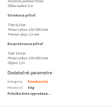
Vnútorný priemer:
6 mm
Dĺžka hadice:
5 m
Striekacia pištoľ
Tlak:
6,3 bar
Plniaci výkon:
150-200 l/min
Priemer dýzy:
1,5 mm
Rozprašovacia pištoľ
Tlak:
4-6 bar
Plniaci výkon:
150-200 l/min
Objem:
1,0 l
Dodatočné parametre
Kategória
:
Pneuhustiče
Hmotnosť
:
6 kg
Položka bola vypredaná…
Z