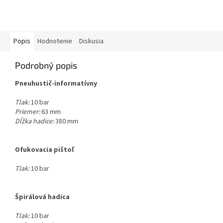
Popis
Hodnotenie
Diskusia
Podrobný popis
Pneuhustič-informatívny
Tlak:
10 bar
Priemer:
63 mm
Dĺžka hadice:
380 mm
Ofukovacia pištoľ
Tlak:
10 bar
Špirálová hadica
Tlak:
10 bar