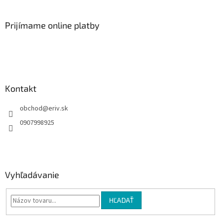
á
p
ä
Prijímame online platby
t
i
e
Kontakt
obchod
@
eriv.sk
0907998925
Vyhľadávanie
HĽADAŤ