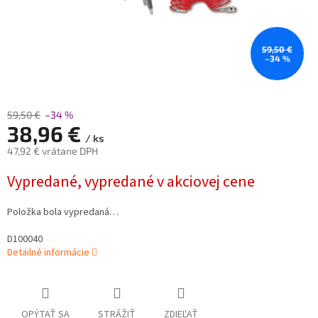
59,50 €
–34 %
59,50 €
–34 %
38,96 €
/ ks
47,92 € vrátane DPH
Jednotková
Vypredané, vypredané v akciovej cene
cena:
Položka bola vypredaná…
D100040
Detailné informácie
OPÝTAŤ SA
STRÁŽIŤ
ZDIEĽAŤ