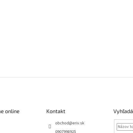
e online
Kontakt
Vyhľadá
obchod
@
eriv.sk
0907998925