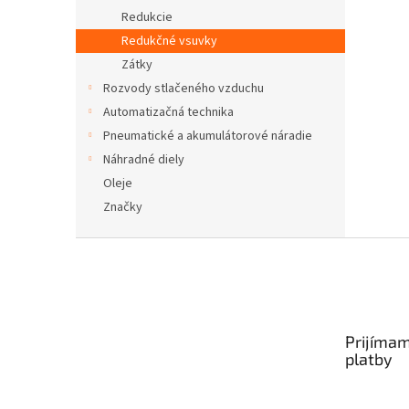
Redukcie
Redukčné vsuvky
Zátky
Rozvody stlačeného vzduchu
Automatizačná technika
Pneumatické a akumulátorové náradie
Náhradné diely
Oleje
Značky
Z
á
p
ä
t
Prijímam
i
platby
e