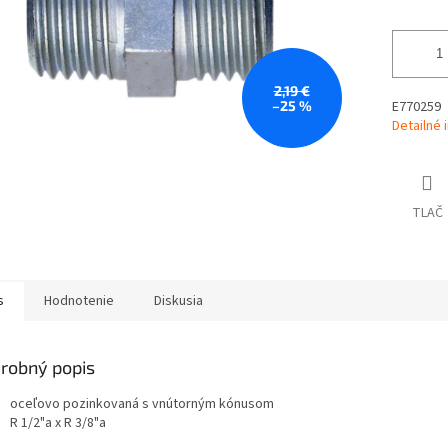
2,19 €
–25 %
E770259
Detailné 
TLAČ
s
Hodnotenie
Diskusia
robný popis
oceľovo pozinkovaná s vnútorným kónusom
R 1/2"a x R 3/8"a