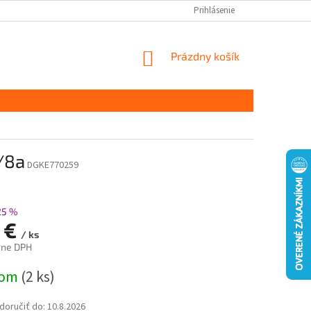
Prihlásenie
NÁKUPNÝ
Prázdny košík
KOŠÍK
/8a
DGKE770259
25 %
3 €
/ ks
ane DPH
ová
dom
(2 ks)
oručiť do:
10.8.2026