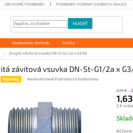
OBCHODNÉ PODMIENKY
PODMIENKY OCHRANY OSOBNÝCH ÚDAJOV
HĽADAŤ
y
Hodnotenie obchodu
Značky
Dvojitá závitová vsuvka DN-St-G1/2a x G3/8a
itá závitová vsuvka DN-St-G1/2a x G3
Priemerné
Neohodnotené
Podrobnosti hodnotenia
Výpredaj
hodnotenie
produktu
2,19 €
–
je
1,6
0,0
2 € vrát
z
5
Jednotk
Skla
hviezdičiek.
cena:
Môžeme d