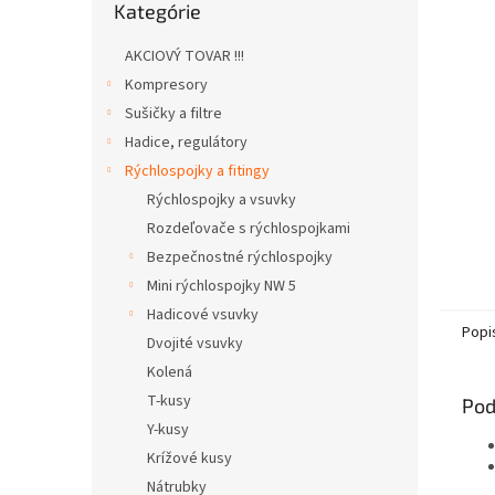
Kategórie
kategórie
AKCIOVÝ TOVAR !!!
Kompresory
Sušičky a filtre
Hadice, regulátory
Rýchlospojky a fitingy
Rýchlospojky a vsuvky
Rozdeľovače s rýchlospojkami
Bezpečnostné rýchlospojky
Mini rýchlospojky NW 5
Hadicové vsuvky
Popi
Dvojité vsuvky
Kolená
T-kusy
Pod
Y-kusy
Krížové kusy
Nátrubky