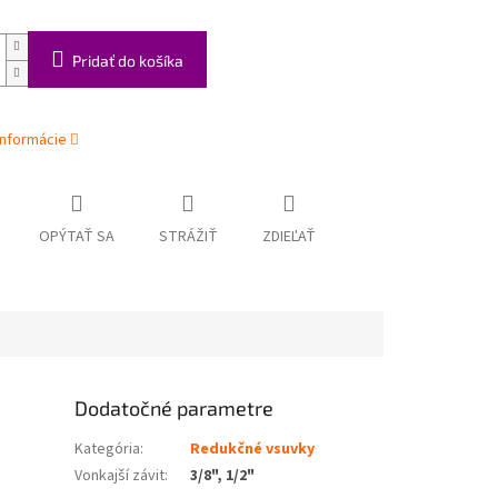
Pridať do košíka
informácie
OPÝTAŤ SA
STRÁŽIŤ
ZDIEĽAŤ
Dodatočné parametre
Kategória
:
Redukčné vsuvky
Vonkajší závit
:
3/8", 1/2"