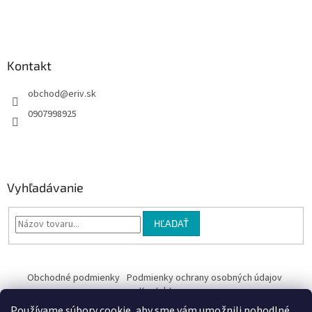
i
e
Kontakt
obchod
@
eriv.sk
0907998925
Vyhľadávanie
HĽADAŤ
Obchodné podmienky
Podmienky ochrany osobných údajov
Kontakty
Používame súbory cookie, aby sme vám umožnili pohodlné