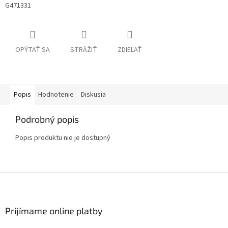
G471331
OPÝTAŤ SA
STRÁŽIŤ
ZDIEĽAŤ
Popis
Hodnotenie
Diskusia
Podrobný popis
Popis produktu nie je dostupný
Z
á
p
ä
Prijímame online platby
t