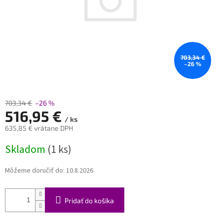
703,34 €
–26 %
703,34 €
–26 %
516,95 €
/ ks
635,85 € vrátane DPH
Jednotková
Skladom
(1 ks)
cena:
Môžeme doručiť do:
10.8.2026
Pridať do košíka