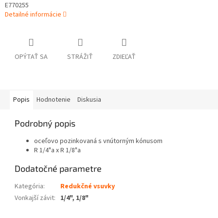
E770255
Detailné informácie
OPÝTAŤ SA
STRÁŽIŤ
ZDIEĽAŤ
Popis
Hodnotenie
Diskusia
Podrobný popis
oceľovo pozinkovaná s vnútorným kónusom
R 1/4"a x R 1/8"a
Dodatočné parametre
Kategória
:
Redukčné vsuvky
Vonkajší závit
:
1/4", 1/8"