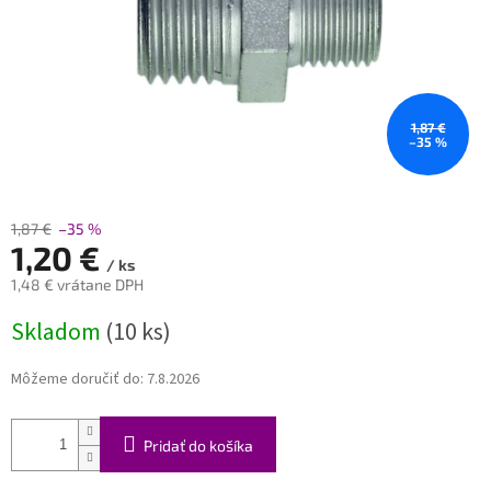
1,87 €
–35 %
1,87 €
–35 %
1,20 €
/ ks
1,48 € vrátane DPH
Jednotková
Skladom
(10 ks)
cena:
Môžeme doručiť do:
7.8.2026
Pridať do košíka