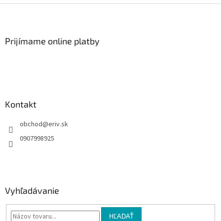
Z
á
p
ä
Prijímame online platby
t
i
e
Kontakt
obchod
@
eriv.sk
0907998925
Vyhľadávanie
HĽADAŤ