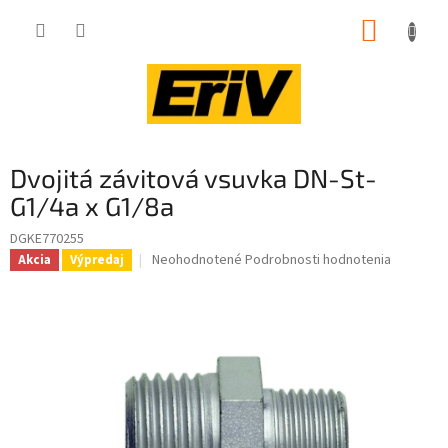
Prejsť
NÁKUP
na
obsah
KOŠÍK
Dvojitá závitová vsuvka DN-St-
G1/4a x G1/8a
DGKE770255
Priemerné
Neohodnotené
Podrobnosti hodnotenia
Akcia
Výpredaj
hodnotenie
produktu
je
0,0
z
5
hviezdičiek.