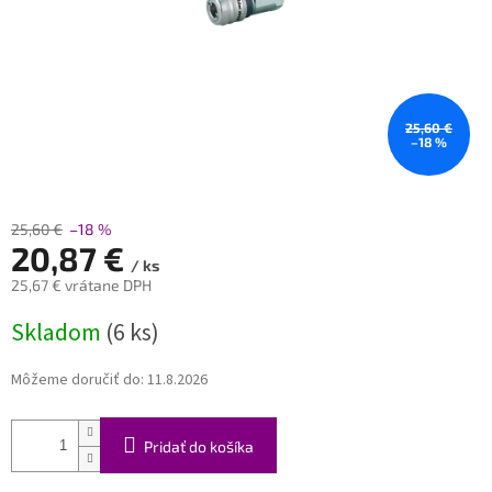
25,60 €
–18 %
25,60 €
–18 %
20,87 €
/ ks
25,67 € vrátane DPH
Jednotková
Skladom
(6 ks)
cena:
Môžeme doručiť do:
11.8.2026
Pridať do košíka