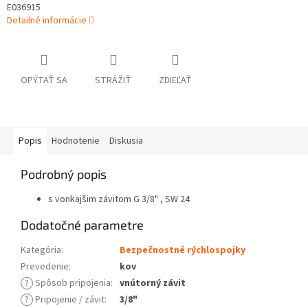
E036915
Detailné informácie
OPÝTAŤ SA
STRÁŽIŤ
ZDIEĽAŤ
Popis
Hodnotenie
Diskusia
Podrobný popis
s vonkajšim závitom G 3/8" , SW 24
Dodatočné parametre
Kategória
:
Bezpečnostné rýchlospojky
Prevedenie
:
kov
?
Spôsob pripojenia
:
vnútorný závit
?
Pripojenie / závit
:
3/8"