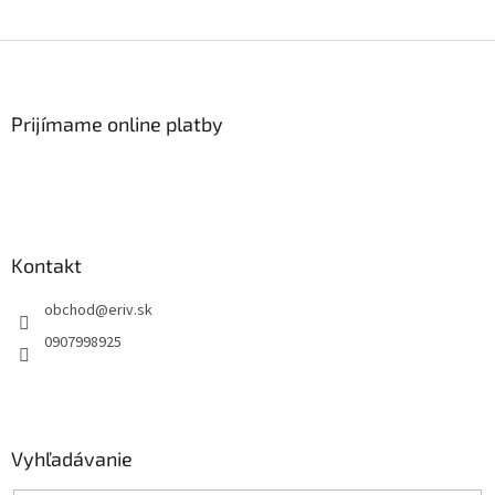
Z
á
p
ä
Prijímame online platby
t
i
e
Kontakt
obchod
@
eriv.sk
0907998925
Vyhľadávanie