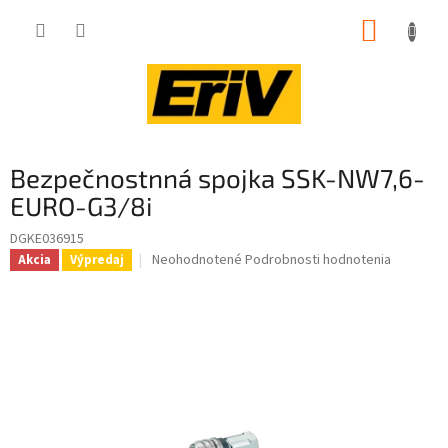
Prejsť
NÁKUP
na
obsah
KOŠÍK
Bezpečnostnná spojka SSK-NW7,6-
EURO-G3/8i
DGKE036915
Priemerné
Neohodnotené
Podrobnosti hodnotenia
Akcia
Výpredaj
hodnotenie
produktu
je
0,0
z
5
hviezdičiek.