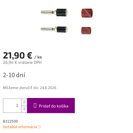
21,90 €
/ ks
26,94 € vrátane DPH
Jednotková
2-10 dní
cena:
Môžeme doručiť do:
24.8.2026
Pridať do košíka
B322500
Detailné informácie