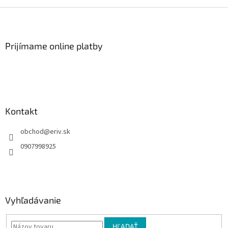
Z
á
p
ä
Prijímame online platby
t
i
e
Kontakt
obchod
@
eriv.sk
0907998925
Vyhľadávanie
HĽADAŤ