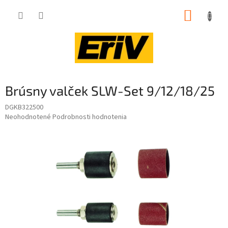
Prejsť
NÁKUP
na
obsah
KOŠÍK
Brúsny valček SLW-Set 9/12/18/25
DGKB322500
Priemerné
Neohodnotené
Podrobnosti hodnotenia
hodnotenie
produktu
je
0,0
z
5
hviezdičiek.