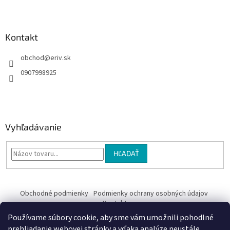
e
Kontakt
obchod
@
eriv.sk
0907998925
Vyhľadávanie
HĽADAŤ
Obchodné podmienky
Podmienky ochrany osobných údajov
Kontakty
Používame súbory cookie, aby sme vám umožnili pohodlné
Obchodné podmienky
prehliadanie webovej stránky a vďaka analýze neustále