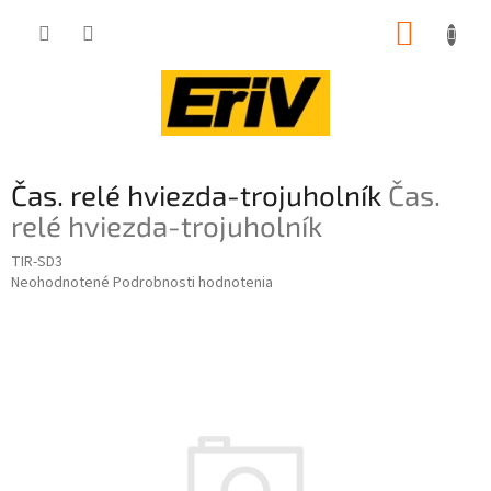
Prejsť
NÁKUP
na
obsah
KOŠÍK
Čas. relé hviezda-trojuholník
Čas.
relé hviezda-trojuholník
TIR-SD3
Priemerné
Neohodnotené
Podrobnosti hodnotenia
hodnotenie
produktu
je
0,0
z
5
hviezdičiek.