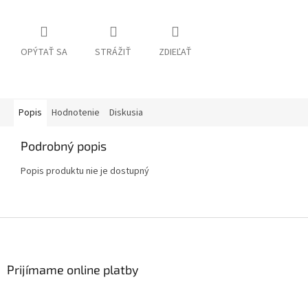
OPÝTAŤ SA
STRÁŽIŤ
ZDIEĽAŤ
Popis
Hodnotenie
Diskusia
Podrobný popis
Popis produktu nie je dostupný
Z
á
p
ä
Prijímame online platby
t
i