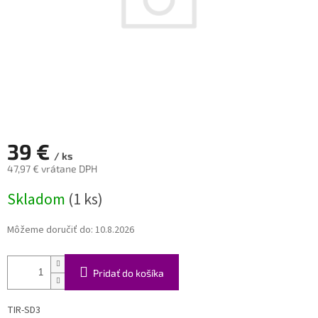
39 €
/ ks
47,97 € vrátane DPH
Jednotková
Skladom
(1 ks)
cena:
Môžeme doručiť do:
10.8.2026
Pridať do košíka
TIR-SD3