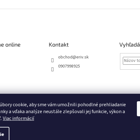
e online
Kontakt
Vyhľadá
obchod
@
eriv.sk
0907998925
Obchodné podmienky
Podmienky ochrany osobných údajov
Kontakty
úbory cookie, aby sme vám umožnili pohodlné prehliadanie
nky a vďaka analýze neustále zlepšovali jej funkcie, výkon a
Obchodné podmienky
ť.
Viac informácií
ie