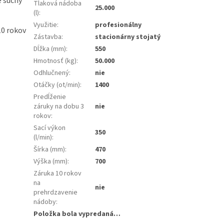
e suchý
Tlaková nádoba
25.000
(l)
:
Využitie
:
profesionálny
10 rokov
Zástavba
:
stacionárny stojatý
Dĺžka (mm)
:
550
Hmotnosť (kg)
:
50.000
Odhlučnený
:
nie
Otáčky (ot/min)
:
1400
Predĺženie
záruky na dobu 3
nie
rokov
:
Sací výkon
350
(l/min)
:
Šírka (mm)
:
470
Výška (mm)
:
700
Záruka 10 rokov
na
nie
prehrdzavenie
nádoby
:
Položka bola vypredaná…