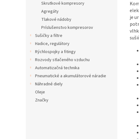
Komp
Skrutkové kompresory
elek
Agregáty
je u
Tlakové nádoby
potr
Príslušenstvo kompresorov
vlhk
Sušičky a filtre
suši
Hadice, regulátory
Rýchlospojky a fitingy
Rozvody stlačeného vzduchu
Automatizačná technika
Pneumatické a akumulátorové náradie
Náhradné diely
Oleje
Značky