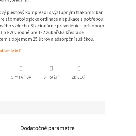
bola vypredaná…
ový piestový kompresor s výstupným tlakom 8 bar
pre stomatologické ordinace a aplikace s potřebou
ového vzduchu. Stacionárne prevedenie s príkonom
1,5 kW vhodné pre 1-2 zubařská křesla se
em s objemom 25 litrov a adsorpční sušičkou.
informácie
OPÝTAŤ SA
STRÁŽIŤ
ZDIEĽAŤ
Dodatočné parametre