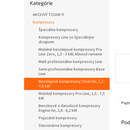
Kategórie
kategórie
AKCIOVÝ TOVAR !!!
Kompresory
Špeciálne kompresory
Kompresory Line so špeciálným
dizajnom
Mobilné bezolejové kompresory Pro
Line Zero, 1,5 - 3 kW, klinové remene
Malé profesionálne kompresory Line
Semi-profesionálne kompresory Base
Line
Bezolejové kompresory Clean Air, 1,1 -
7,5 kW
Mobilné kompresory Pro Line, 1,5 - 7,5
kW
Popi
Benzínové a dieselové kompresory
Engine Air, 2,6 - 8,2 kW
Pojazdné kompresory
Pod
Stacionárne kompresory