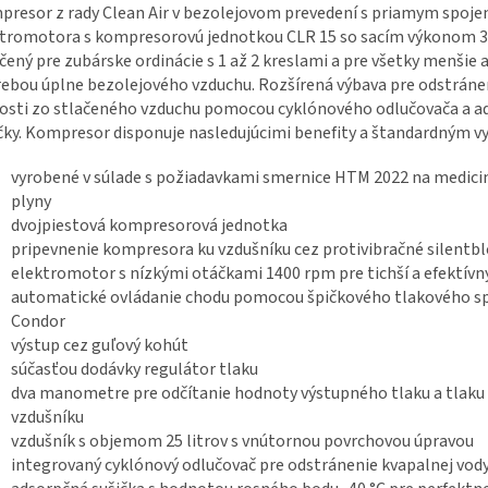
resor z rady Clean Air v bezolejovom prevedení s priamym spoj
tromotora s kompresorovú jednotkou CLR 15 so sacím výkonom 3
rčený pre zubárske ordinácie s 1 až 2 kreslami a pre všetky menšie a
ebou úplne bezolejového vzduchu. Rozšírená výbava pre odstráne
osti zo stlačeného vzduchu pomocou cyklónového odlučovača a a
čky. Kompresor disponuje nasledujúcimi benefity a štandardným v
vyrobené v súlade s požiadavkami smernice HTM 2022 na medici
plyny
dvojpiestová kompresorová jednotka
pripevnenie kompresora ku vzdušníku cez protivibračné silentb
elektromotor s nízkými otáčkami 1400 rpm pre tichší a efektívn
automatické ovládanie chodu pomocou špičkového tlakového s
Condor
výstup cez guľový kohút
súčasťou dodávky regulátor tlaku
dva manometre pre odčítanie hodnoty výstupného tlaku a tlaku
vzdušníku
vzdušník s objemom 25 litrov s vnútornou povrchovou úpravou
integrovaný cyklónový odlučovač pre odstránenie kvapalnej vod