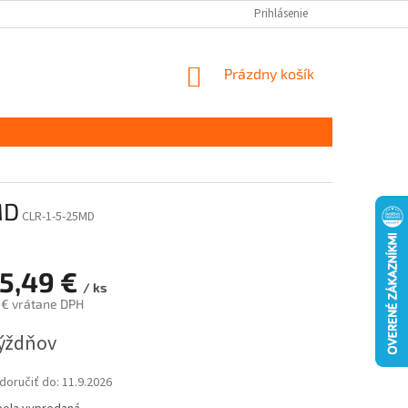
Prihlásenie
NÁKUPNÝ
Prázdny košík
KOŠÍK
MD
CLR-1-5-25MD
15,49 €
/ ks
 € vrátane DPH
ová
týždňov
oručiť do:
11.9.2026