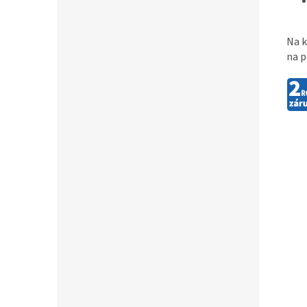
Na k
na p