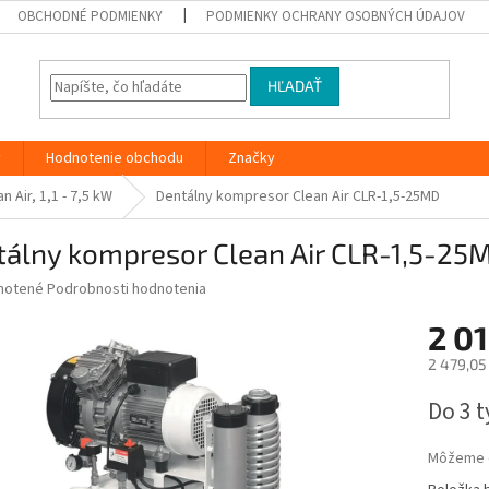
OBCHODNÉ PODMIENKY
PODMIENKY OCHRANY OSOBNÝCH ÚDAJOV
HĽADAŤ
y
Hodnotenie obchodu
Značky
Air, 1,1 - 7,5 kW
Dentálny kompresor Clean Air CLR-1,5-25MD
tálny kompresor Clean Air CLR-1,5-25
né
notené
Podrobnosti hodnotenia
nie
2 0
u
2 479,05
Jednotk
Do 3 
cena:
iek.
Môžeme d