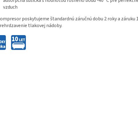
adsorpčná sušička s hodnotou rosného bodu -40 °C pre perfektn
vzduch
ompresor poskytujeme štandardnú záručnú dobu 2 roky a záruku 
rehrdzavenie tlakovej nádoby.