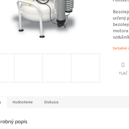
Položka 
Bezolej
určený 
bezolej
motora 
vzdušník
Detailné 
TLAČ
s
Hodnotenie
Diskusia
robný popis