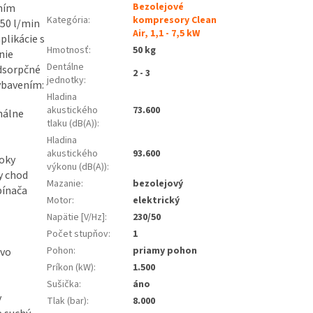
Bezolejové
ením
Kategória
:
kompresory Clean
50 l/min
Air, 1,1 - 7,5 kW
plikácie s
Hmotnosť
:
50 kg
nie
Dentálne
dsorpčné
2 - 3
jednotky
:
ybavením:
Hladina
akustického
73.600
nálne
tlaku (dB(A))
:
Hladina
akustického
93.600
loky
výkonu (dB(A))
:
y chod
Mazanie
:
bezolejový
pínača
Motor
:
elektrický
Napätie [V/Hz]
:
230/50
Počet stupňov
:
1
Pohon
:
priamy pohon
 vo
Príkon (kW)
:
1.500
Sušička
:
áno
y
Tlak (bar)
:
8.000