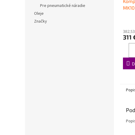
Komp
Pre pneumatické náradie
MK10
Oleje
Značky
382,53
311 
D
Popi
Pod
Popi