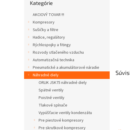
Kategórie
kategórie
AKCIOVÝ TOVAR !!!
Kompresory
Sušičky a filtre
Hadice, regulátory
Rýchlospojky a fitingy
Rozvody stlačeného vzduchu
Automatizačná technika
Pneumatické a akumulátorové náradie
Súvis
Náhradné diely
ORLIK JSK75 náhradné diely
Spätné ventily
Poistné ventily
Tlakové spínače
Vypúšťacie ventily kondenzátu
Pre piestové kompresory
Pre skrutkové kompresory