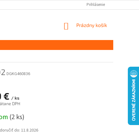
Prihlásenie
NÁKUPNÝ
Prázdny košík
KOŠÍK
02
DGKG460836
9 €
/ ks
rátane DPH
ová
dom
(2 ks)
oručiť do:
11.8.2026