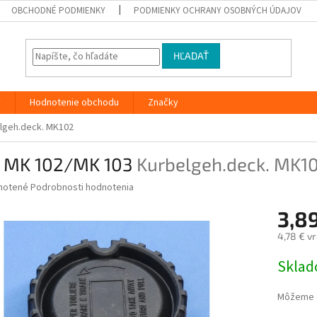
OBCHODNÉ PODMIENKY
PODMIENKY OCHRANY OSOBNÝCH ÚDAJOV
HĽADAŤ
y
Hodnotenie obchodu
Značky
lgeh.deck. MK102
k MK 102/MK 103
Kurbelgeh.deck. MK1
né
notené
Podrobnosti hodnotenia
nie
3,8
u
4,78 € v
Jednotk
Skla
cena:
iek.
Môžeme d