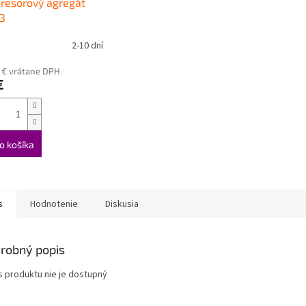
resorový agregát
3
2-10 dní
 € vrátane DPH
€
o košíka
s
Hodnotenie
Diskusia
robný popis
s produktu nie je dostupný