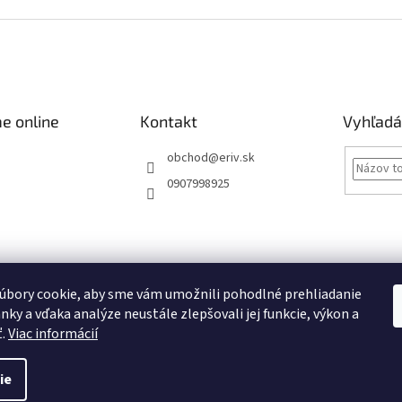
e online
Kontakt
Vyhľadá
obchod
@
eriv.sk
0907998925
Obchodné podmienky
Podmienky ochrany osobných údajov
Kontakty
úbory cookie, aby sme vám umožnili pohodlné prehliadanie
nky a vďaka analýze neustále zlepšovali jej funkcie, výkon a
Obchodné podmienky
ť.
Viac informácií
ie