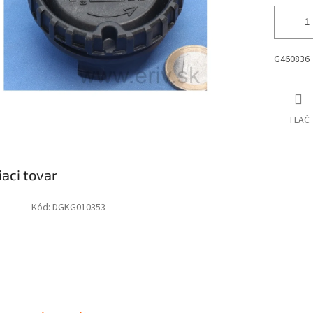
G460836
TLAČ
iaci tovar
Kód:
DGKG010353