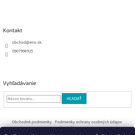
i
e
Kontakt
obchod
@
eriv.sk
0907998925
Vyhľadávanie
HĽADAŤ
Obchodné podmienky
Podmienky ochrany osobných údajov
Kontakty