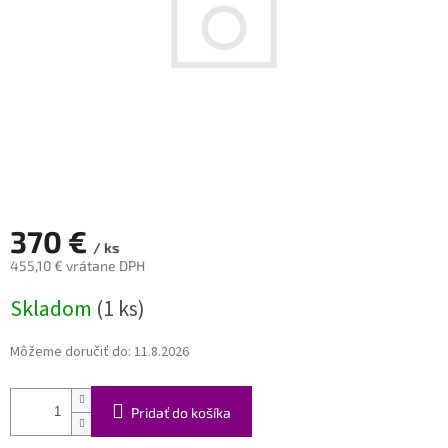
370 €
/ ks
455,10 € vrátane DPH
Jednotková
Skladom
(1 ks)
cena:
Môžeme doručiť do:
11.8.2026
Pridať do košíka