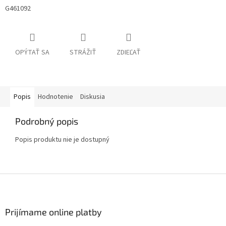
G461092
OPÝTAŤ SA
STRÁŽIŤ
ZDIEĽAŤ
Popis
Hodnotenie
Diskusia
Podrobný popis
Popis produktu nie je dostupný
Z
á
p
ä
Prijímame online platby
t