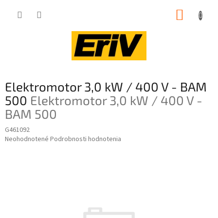
Prejsť
NÁKUP
na
obsah
KOŠÍK
Elektromotor 3,0 kW / 400 V - BAM
500
Elektromotor 3,0 kW / 400 V -
BAM 500
G461092
Priemerné
Neohodnotené
Podrobnosti hodnotenia
hodnotenie
produktu
je
0,0
z
5
hviezdičiek.