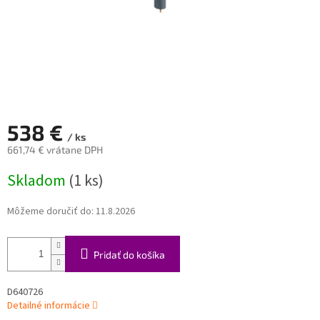
538 €
/ ks
661,74 € vrátane DPH
Jednotková
Skladom
(1 ks)
cena:
Môžeme doručiť do:
11.8.2026
Pridať do košíka
D640726
Detailné informácie