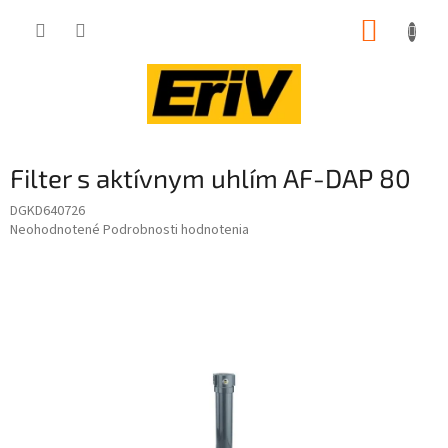
Prejsť
NÁKUP
na
obsah
KOŠÍK
Filter s aktívnym uhlím AF-DAP 80
DGKD640726
Priemerné
Neohodnotené
Podrobnosti hodnotenia
hodnotenie
produktu
je
0,0
z
5
hviezdičiek.