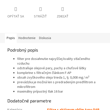
OPÝTAŤ SA
STRÁŽIŤ
ZDIEĽAŤ
Popis
Hodnotenie
Diskusia
Podrobný popis
filter pre dosiahnutie najvyššej kvality stlačeného
vzduchu
odstraňuje olejové pary, pachy a chuťové látky
kompletne s filtračným článkom F-AP
3
obsah zvyškového oleja trieda 1, tj. 0,008 mg/ m
prevádzka je možná len s predradeným predfiltrom a
mikrofiltrom
maximálny prípustný tlak 16 bar
Dodatočné parametre
Kategória
:
Filtre s aktívnym uhlím typu DAP