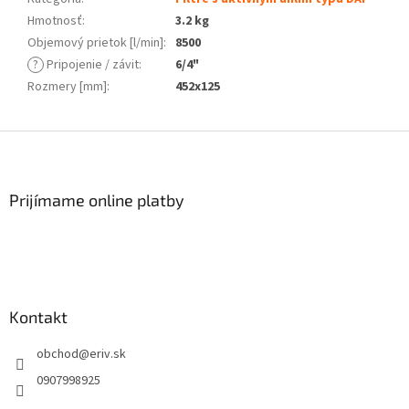
Hmotnosť
:
3.2 kg
Objemový prietok [l/min]
:
8500
?
Pripojenie / závit
:
6/4"
Rozmery [mm]
:
452x125
Z
á
p
ä
Prijímame online platby
t
i
e
Kontakt
obchod
@
eriv.sk
0907998925