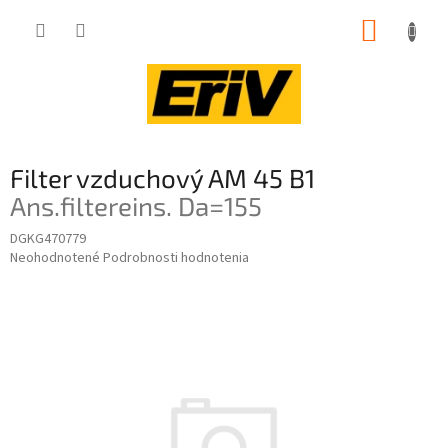
Prejsť
NÁKUP
na
obsah
KOŠÍK
Filter vzduchový AM 45 B1
Ans.filtereins. Da=155
DGKG470779
Priemerné
Neohodnotené
Podrobnosti hodnotenia
hodnotenie
produktu
je
0,0
z
5
hviezdičiek.