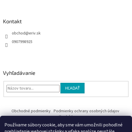
e
Kontakt
obchod
@
eriv.sk
0907998925
Vyhľadávanie
HĽADAŤ
Obchodné podmienky
Podmienky ochrany osobných údajov
Kontakty
Používame súbory cookie, aby sme vám umožnili pohodlné
Obchodné podmienky
prehliadanie webovej stránky a vďaka analýze neustále