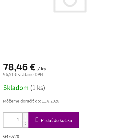
78,46 €
/ ks
96,51 € vrátane DPH
Jednotková
Skladom
(1 ks)
cena:
Môžeme doručiť do:
11.8.2026
Pridať do košíka
G470779