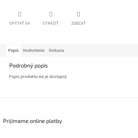
OPÝTAŤ SA
STRÁŽIŤ
ZDIEĽAŤ
Popis
Hodnotenie
Diskusia
Podrobný popis
Popis produktu nie je dostupný
Z
á
p
ä
Prijímame online platby
t
i