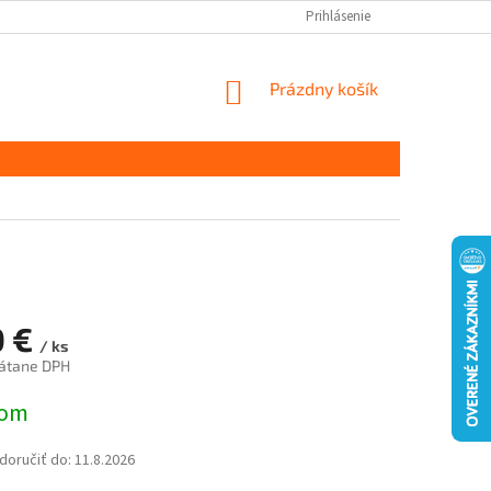
Prihlásenie
NÁKUPNÝ
Prázdny košík
KOŠÍK
0 €
/ ks
rátane DPH
ová
dom
oručiť do:
11.8.2026