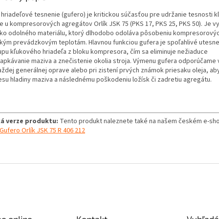
 hriadeľové tesnenie (gufero) je kritickou súčasťou pre udržanie tesnosti k
ne u kompresorových agregátov Orlík JSK 75 (PKS 17, PKS 25, PKS 50). Je v
ko odolného materiálu, ktorý dlhodobo odoláva pôsobeniu kompresorových
kým prevádzkovým teplotám. Hlavnou funkciou gufera je spoľahlivé utesne
upu kľukového hriadeľa z bloku kompresora, čím sa eliminuje nežiaduce
apkávanie maziva a znečistenie okolia stroja. Výmenu gufera odporúčame
každej generálnej oprave alebo pri zistení prvých známok priesaku oleja, ab
esu hladiny maziva a následnému poškodeniu ložísk či zadretiu agregátu.
á verze produktu:
Tento produkt naleznete také na našem českém e-sho
Gufero Orlík JSK 75 R 406 212