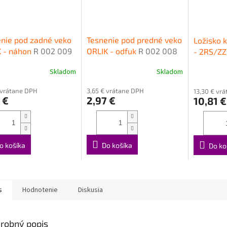
nie pod zadné veko
Tesnenie pod predné veko
Ložisko 
K - náhon
R 002 009
ORLIK - odfuk
R 002 008
- 2RS/Z
Skladom
Skladom
 vrátane DPH
3,65 € vrátane DPH
13,30 € vr
 €
2,97 €
10,81 €
o košíka
Do košíka
Do ko
s
Hodnotenie
Diskusia
robný popis