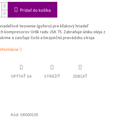
Pridať do košíka
hriadeľové tesnenie (gufero) pre kľukový hriadeľ
h kompresorov Orlík radu JSK 75. Zabraňuje úniku oleja z
skrine a zaisťuje čistú a bezpečnú prevádzku stroja.
informácie
OPÝTAŤ SA
STRÁŽIŤ
ZDIEĽAŤ
Kód:
GR000105