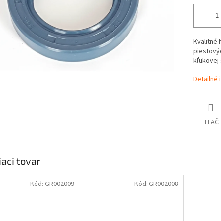
Kvalitné 
piestovýc
kľukovej 
Detailné 
TLAČ
iaci tovar
Kód:
GR002009
Kód:
GR002008