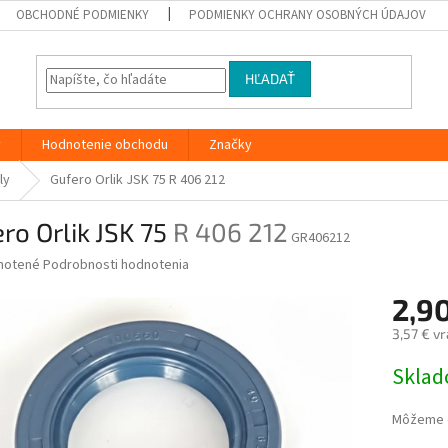
OBCHODNÉ PODMIENKY
PODMIENKY OCHRANY OSOBNÝCH ÚDAJOV
HĽADAŤ
y
Hodnotenie obchodu
Značky
ly
Gufero Orlik JSK 75
R 406 212
ro Orlik JSK 75
R 406 212
GR406212
né
notené
Podrobnosti hodnotenia
nie
2,9
u
3,57 € v
Jednotk
Skla
cena:
iek.
Môžeme d