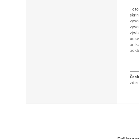
Toto
skri
vyso
vyso
výst
odkv
pri 
pokl
Česk
zde:
Z
á
p
ä
t