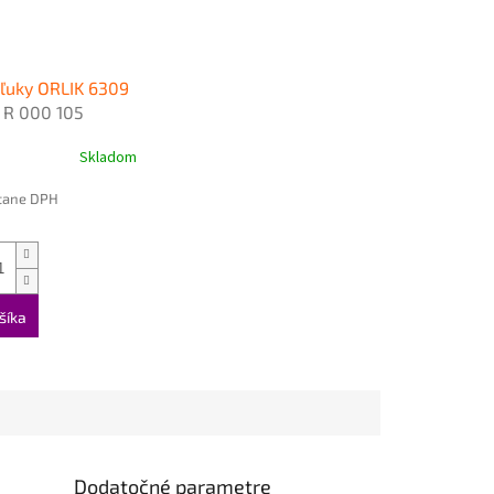
kľuky ORLIK 6309
Z
R 000 105
Skladom
átane DPH
šíka
Dodatočné parametre