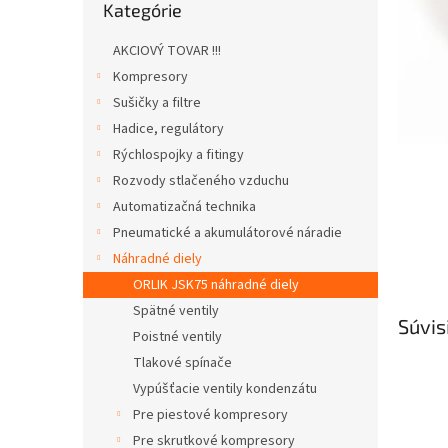
Kategórie
kategórie
AKCIOVÝ TOVAR !!!
Kompresory
Sušičky a filtre
Hadice, regulátory
Rýchlospojky a fitingy
Rozvody stlačeného vzduchu
Automatizačná technika
Pneumatické a akumulátorové náradie
Náhradné diely
ORLIK JSK75 náhradné diely
Spätné ventily
Súvis
Poistné ventily
Tlakové spínače
Vypúšťacie ventily kondenzátu
Pre piestové kompresory
Pre skrutkové kompresory