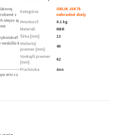
ľukovej
ORLIK JSK75
Kategória
:
yrobené z
náhradné diely
 olejov aj
Hmotnosť
:
0.1 kg
nie
Materiál
:
NBR
Šírka [mm]
:
12
 vykonávať
y nedošlo k
Vnútorný
40
priemer [mm]
:
Vonkajší priemer
62
[mm]
:
Prachovka
:
áno
pu eriv.cz