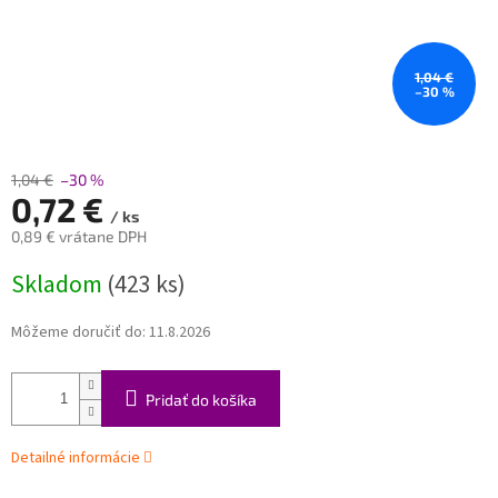
1,04 €
–30 %
1,04 €
–30 %
0,72 €
/ ks
0,89 € vrátane DPH
Jednotková
Skladom
(423 ks)
cena:
Môžeme doručiť do:
11.8.2026
Pridať do košíka
Detailné informácie