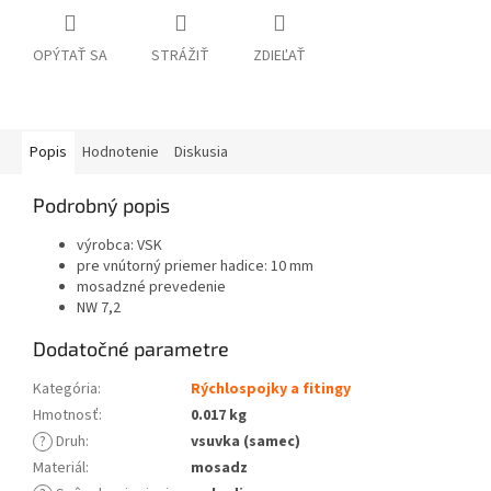
OPÝTAŤ SA
STRÁŽIŤ
ZDIEĽAŤ
Popis
Hodnotenie
Diskusia
Podrobný popis
výrobca: VSK
pre vnútorný priemer hadice: 10 mm
mosadzné prevedenie
NW 7,2
Dodatočné parametre
Kategória
:
Rýchlospojky a fitingy
Hmotnosť
:
0.017 kg
?
Druh
:
vsuvka (samec)
Materiál
:
mosadz