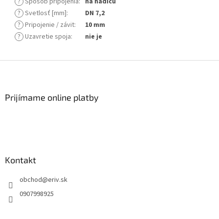
?
Spôsob pripojenia
:
na hadicu
?
Svetlosť [mm]
:
DN 7,2
?
Pripojenie / závit
:
10 mm
?
Uzavretie spoja
:
nie je
Z
á
p
ä
Prijímame online platby
t
i
e
Kontakt
obchod
@
eriv.sk
0907998925