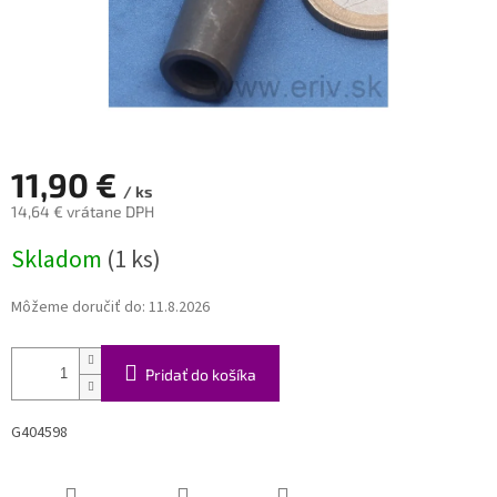
11,90 €
/ ks
14,64 € vrátane DPH
Jednotková
Skladom
(1 ks)
cena:
Môžeme doručiť do:
11.8.2026
Pridať do košíka
G404598