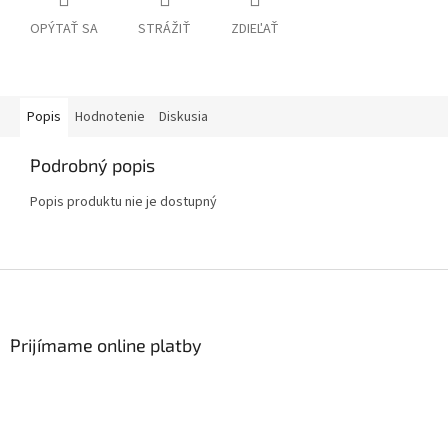
OPÝTAŤ SA
STRÁŽIŤ
ZDIEĽAŤ
Popis
Hodnotenie
Diskusia
Podrobný popis
Popis produktu nie je dostupný
Z
á
p
ä
Prijímame online platby
t
i
e