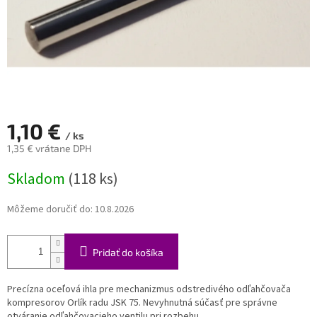
1,10 €
/ ks
1,35 € vrátane DPH
Jednotková
Skladom
(118 ks)
cena:
Môžeme doručiť do:
10.8.2026
Pridať do košíka
Precízna oceľová ihla pre mechanizmus odstredivého odľahčovača
kompresorov Orlík radu JSK 75. Nevyhnutná súčasť pre správne
otváranie odľahčovacieho ventilu pri rozbehu.