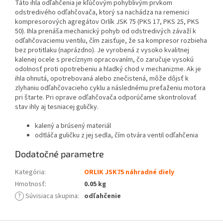
Táto ihla odľahčenia je kľúčovým pohyblivým prvkom
odstredivého odľahčovača, ktorý sa nachádza na remenici
kompresorových agregátov Orlík JSK 75 (PKS 17, PKS 25, PKS
50). Ihla prenáša mechanický pohyb od odstredivých závaží k
odľahčovaciemu ventilu, čím zaisťuje, že sa kompresor rozbieha
bez protitlaku (naprázdno). Je vyrobená z vysoko kvalitnej
kalenej ocele s precíznym opracovaním, čo zaručuje vysokú
odolnosť proti opotrebeniu a hladký chod v mechanizme. Ak je
ihla ohnutá, opotrebovaná alebo znečistená, môže dôjsť k
zlyhaniu odľahčovacieho cyklu a následnému preťaženiu motora
pri štarte. Pri oprave odľahčovača odporúčame skontrolovať
stav ihly aj tesniacej guličky.
kalený a brúsený materiál
odtláča guličku z jej sedla, čím otvára ventil odľahčenia
Dodatočné parametre
Kategória
:
ORLIK JSK75 náhradné diely
Hmotnosť
:
0.05 kg
?
Súvisiaca skupina
:
odľahčenie