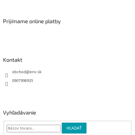
Z
á
p
ä
Prijímame online platby
t
i
e
Kontakt
obchod
@
eriv.sk
0907998925
Vyhľadávanie
HĽADAŤ