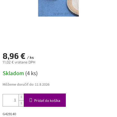
8,96 €
/ ks
11,02 € vrátane DPH
Jednotková
Skladom
(4 ks)
cena:
Môžeme doručiť do:
11.8.2026
Pridať do košíka
G429140