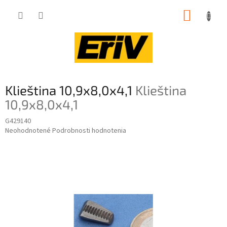
Prejsť
NÁKUP
na
obsah
KOŠÍK
Klieština 10,9x8,0x4,1
Klieština
10,9x8,0x4,1
G429140
Priemerné
Neohodnotené
Podrobnosti hodnotenia
hodnotenie
produktu
je
0,0
z
5
hviezdičiek.