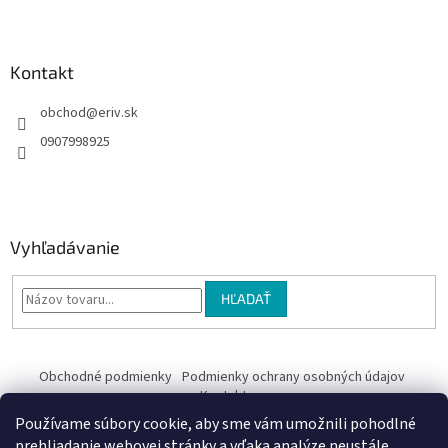
e
Kontakt
obchod
@
eriv.sk
0907998925
Vyhľadávanie
HĽADAŤ
Obchodné podmienky
Podmienky ochrany osobných údajov
Kontakty
Používame súbory cookie, aby sme vám umožnili pohodlné
Obchodné podmienky
prehliadanie webovej stránky a vďaka analýze neustále