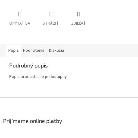
OPÝTAŤ SA
STRÁŽIŤ
ZDIEĽAŤ
Popis
Hodnotenie
Diskusia
Podrobný popis
Popis produktu nie je dostupný
Z
á
p
ä
Prijímame online platby
t
i