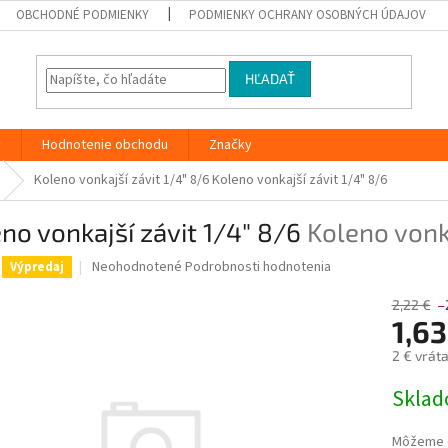
OBCHODNÉ PODMIENKY
PODMIENKY OCHRANY OSOBNÝCH ÚDAJOV
HĽADAŤ
y
Hodnotenie obchodu
Značky
Koleno vonkajší závit 1/4" 8/6
Koleno vonkajší závit 1/4" 8/6
no vonkajší závit 1/4" 8/6
Koleno vonka
Priemerné
Neohodnotené
Podrobnosti hodnotenia
Výpredaj
hodnotenie
produktu
2,22 €
–
je
1,6
0,0
2 € vrát
z
5
Jednotk
Skla
hviezdičiek.
cena:
Môžeme d