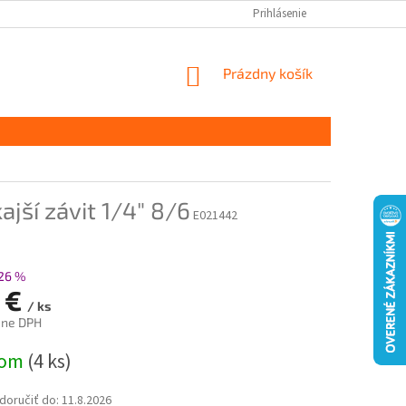
Prihlásenie
NÁKUPNÝ
Prázdny košík
KOŠÍK
jší závit 1/4" 8/6
E021442
26 %
3 €
/ ks
ane DPH
ová
dom
(4 ks)
oručiť do:
11.8.2026