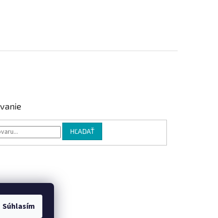
vanie
HĽADAŤ
Súhlasím