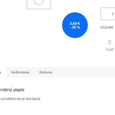
2,22 €
–26 %
E021442
TLAČ
s
Hodnotenie
Diskusia
robný popis
s produktu nie je dostupný