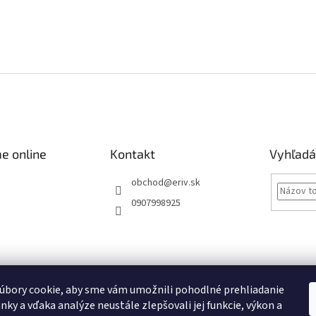
e online
Kontakt
Vyhľadá
obchod
@
eriv.sk
0907998925
Obchodné podmienky
Podmienky ochrany osobných údajov
Kontakty
úbory cookie, aby sme vám umožnili pohodlné prehliadanie
nky a vďaka analýze neustále zlepšovali jej funkcie, výkon a
Obchodné podmienky