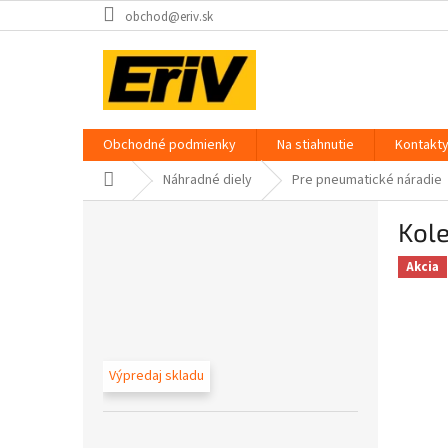
Prejsť
obchod@eriv.sk
na
obsah
Obchodné podmienky
Na stiahnutie
Kontakt
Domov
Náhradné diely
Pre pneumatické náradie
B
Kole
o
č
Akcia
n
ý
p
a
n
Výpredaj skladu
e
l
Preskočiť