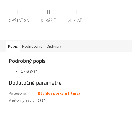
OPÝTAŤ SA
STRÁŽIŤ
ZDIEĽAŤ
Popis
Hodnotenie
Diskusia
Podrobný popis
2 x G 3/8"
Dodatočné parametre
Kategória
:
Rýchlospojky a fitingy
Vnútorný závit
:
3/8"
Z
á
p