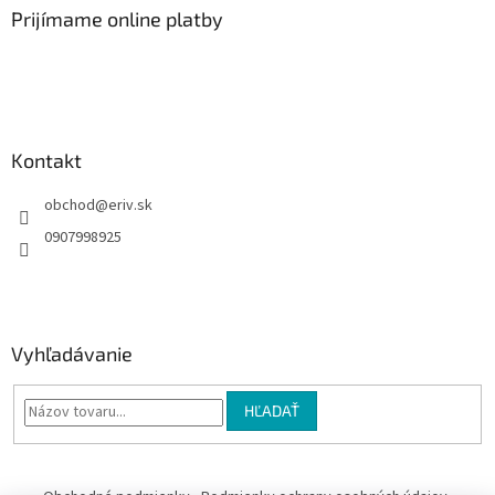
ä
Prijímame online platby
t
i
e
Kontakt
obchod
@
eriv.sk
0907998925
Vyhľadávanie
HĽADAŤ