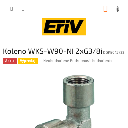
Prejsť
NÁKUP
na
obsah
KOŠÍK
Koleno WKS-W90-NI 2xG3/8i
DGKE041733
Priemerné
Neohodnotené
Podrobnosti hodnotenia
Akcia
Výpredaj
hodnotenie
produktu
je
0,0
z
5
hviezdičiek.