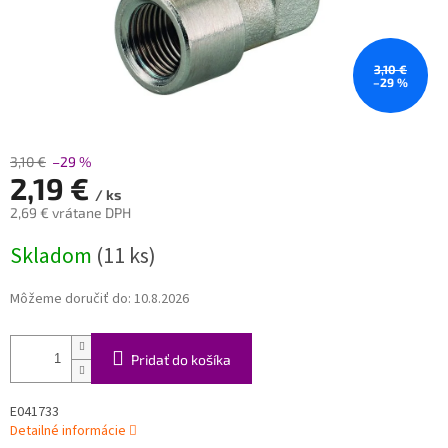
3,10 €
–29 %
3,10 €
–29 %
2,19 €
/ ks
2,69 € vrátane DPH
Jednotková
Skladom
(11 ks)
cena:
Môžeme doručiť do:
10.8.2026
Pridať do košíka
E041733
Detailné informácie