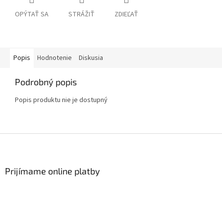
OPÝTAŤ SA
STRÁŽIŤ
ZDIEĽAŤ
Popis
Hodnotenie
Diskusia
Podrobný popis
Popis produktu nie je dostupný
Z
á
p
ä
Prijímame online platby
t
i
e