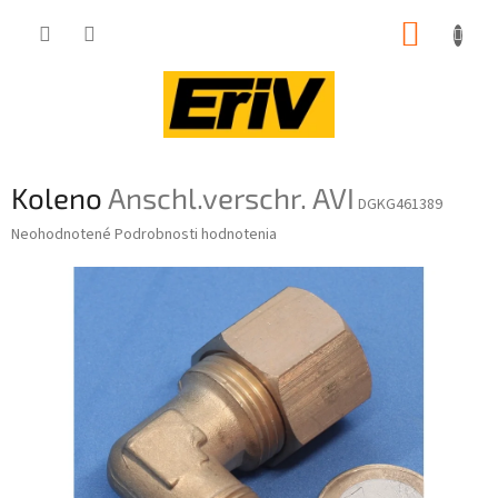
Prejsť
NÁKUP
na
obsah
KOŠÍK
Koleno
Anschl.verschr. AVI
DGKG461389
Priemerné
Neohodnotené
Podrobnosti hodnotenia
hodnotenie
produktu
je
0,0
z
5
hviezdičiek.