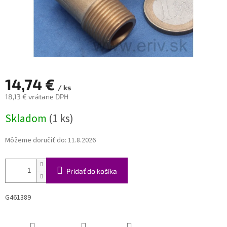
14,74 €
/ ks
18,13 € vrátane DPH
Jednotková
Skladom
(1 ks)
cena:
Môžeme doručiť do:
11.8.2026
Pridať do košíka
G461389