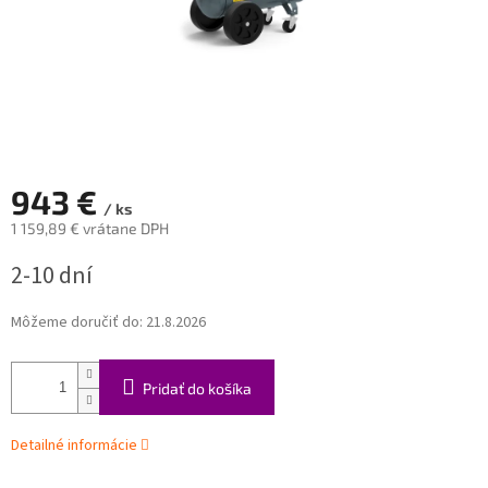
943 €
/ ks
1 159,89 € vrátane DPH
Jednotková
2-10 dní
cena:
Môžeme doručiť do:
21.8.2026
Pridať do košíka
Detailné informácie