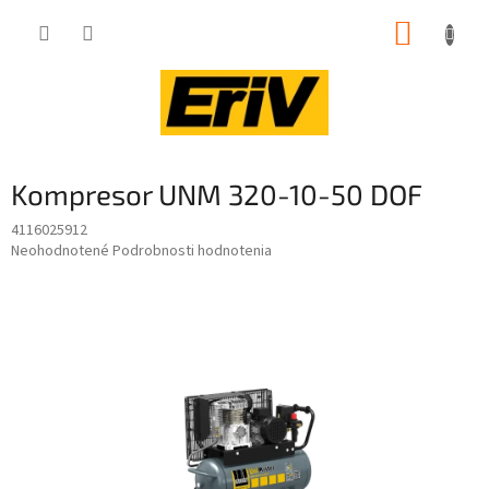
Prejsť
NÁKUP
na
obsah
KOŠÍK
Kompresor UNM 320-10-50 DOF
4116025912
Priemerné
Neohodnotené
Podrobnosti hodnotenia
hodnotenie
produktu
je
0,0
z
5
hviezdičiek.