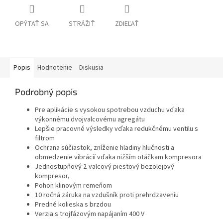
OPÝTAŤ SA
STRÁŽIŤ
ZDIEĽAŤ
Popis
Hodnotenie
Diskusia
Podrobný popis
Pre aplikácie s vysokou spotrebou vzduchu vďaka
výkonnému dvojvalcovému agregátu
Lepšie pracovné výsledky vďaka redukčnému ventilu s
filtrom
Ochrana súčiastok, zníženie hladiny hlučnosti a
obmedzenie vibrácií vďaka nižším otáčkam kompresora
Jednostupňový 2-valcový piestový bezolejový
kompresor,
Pohon klinovým remeňom
10 ročná záruka na vzdušník proti prehrdzaveniu
Predné kolieska s brzdou
Verzia s trojfázovým napájaním 400 V