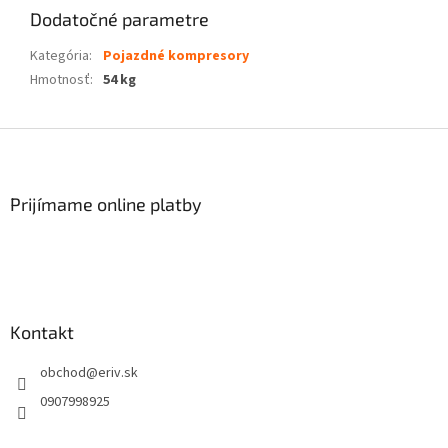
Dodatočné parametre
Kategória
:
Pojazdné kompresory
Hmotnosť
:
54 kg
Z
á
p
ä
Prijímame online platby
t
i
e
Kontakt
obchod
@
eriv.sk
0907998925