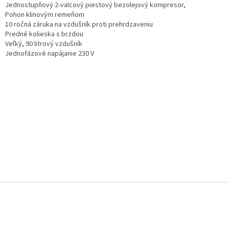
Jednostupňový 2-valcový piestový bezolejový kompresor,
Pohon klinovým remeňom
10 ročná záruka na vzdušník proti prehrdzaveniu
Predné kolieska s brzdou
Veľký, 90 litrový vzdušník
Jednofázové napájanie 230 V