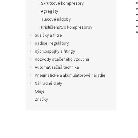
Skrutkové kompresory
Agregáty
Tlakové nádoby
Príslušenstvo kompresorov
Sušičky a filtre
Hadice, regulátory
Rýchlospojky a fitingy
Rozvody stlačeného vzduchu
Automatizačná technika
Pneumatické a akumulátorové náradie
Náhradné diely
Oleje
Značky
Z
á
p
ä