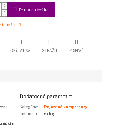
Pridať do košíka
informácie
OPÝTAŤ SA
STRÁŽIŤ
ZDIEĽAŤ
Dodatočné parametre
ovému
Kategória
:
Pojazdné kompresory
Hmotnosť
:
67 kg
a nižším