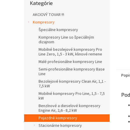
Kategórie
kategórie
AKCIOVÝ TOVAR !!!
Kompresory
Špeciálne kompresory
Kompresory Line so špeciálným
dizajnom
Mobilné bezolejové kompresory Pro
Line Zero, 1,5 - 3 kW, klinové remene
Malé profesionálne kompresory Line
Semi-profesionálne kompresory Base
Line
Popi
Bezolejové kompresory Clean Air, 1,1 -
7,5 kW
Mobilné kompresory Pro Line, 1,5 - 7,5
Pod
kW
Benzínové a dieselové kompresory
Engine Air, 2,6 - 8,2 kW
Pojazdné kompresory
Stacionárne kompresory