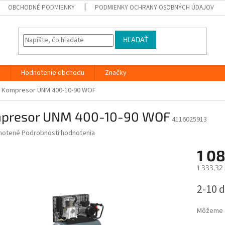
OBCHODNÉ PODMIENKY
PODMIENKY OCHRANY OSOBNÝCH ÚDAJOV
HĽADAŤ
y
Hodnotenie obchodu
Značky
Kompresor UNM 400-10-90 WOF
presor UNM 400-10-90 WOF
4116025913
né
notené
Podrobnosti hodnotenia
nie
1 0
u
1 333,32
Jednotk
2-10 d
cena:
iek.
Môžeme d