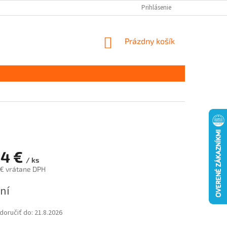
Prihlásenie
NÁKUPNÝ
Prázdny košík
KOŠÍK
84 €
/ ks
 € vrátane DPH
ová
ní
oručiť do:
21.8.2026