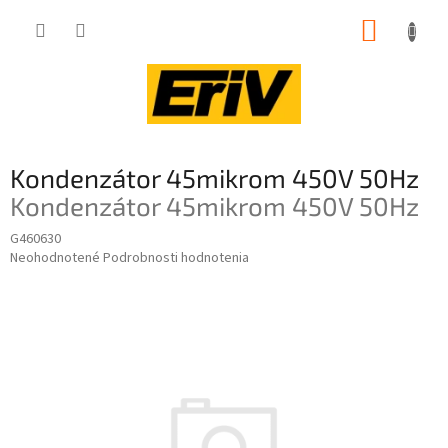
Prejsť
NÁKUP
na
obsah
KOŠÍK
Kondenzátor 45mikrom 450V 50Hz
Kondenzátor 45mikrom 450V 50Hz
G460630
Priemerné
Neohodnotené
Podrobnosti hodnotenia
hodnotenie
produktu
je
0,0
z
5
hviezdičiek.