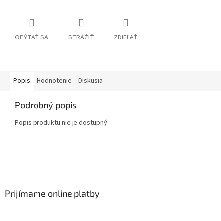
OPÝTAŤ SA
STRÁŽIŤ
ZDIEĽAŤ
Popis
Hodnotenie
Diskusia
Podrobný popis
Popis produktu nie je dostupný
Z
á
p
ä
Prijímame online platby
t
i