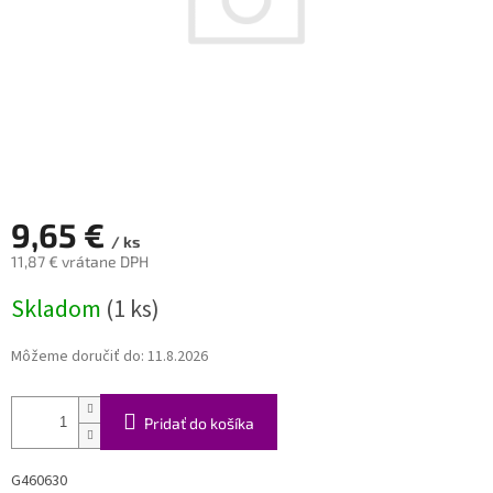
9,65 €
/ ks
11,87 € vrátane DPH
Jednotková
Skladom
(1 ks)
cena:
Môžeme doručiť do:
11.8.2026
Pridať do košíka
G460630