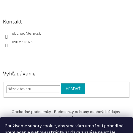
e
Kontakt
obchod
@
eriv.sk
0907998925
Vyhľadávanie
HĽADAŤ
Obchodné podmienky
Podmienky ochrany osobných údajov
Kontakty
Používame súbory cookie, aby sme vám umožnili pohodlné
Obchodné podmienky
prehliadanie webovej stránky a vďaka analýze neustále