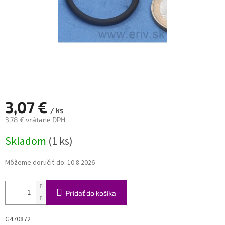
3,07 €
/ ks
3,78 € vrátane DPH
Jednotková
Skladom
(1 ks)
cena:
Môžeme doručiť do:
10.8.2026
Pridať do košíka
G470872