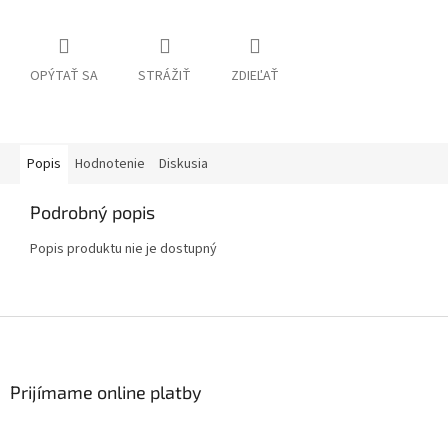
OPÝTAŤ SA
STRÁŽIŤ
ZDIEĽAŤ
Popis
Hodnotenie
Diskusia
Podrobný popis
Popis produktu nie je dostupný
Z
á
p
ä
Prijímame online platby
t
i