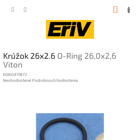
Prejsť
NÁKUP
na
obsah
KOŠÍK
Krúžok 26x2.6
O-Ring 26,0x2,6
Viton
DGKG470872
Priemerné
Neohodnotené
Podrobnosti hodnotenia
hodnotenie
produktu
je
0,0
z
5
hviezdičiek.