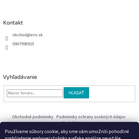
e
Kontakt
obchod
@
eriv.sk
0907998925
Vyhľadávanie
HĽADAŤ
Obchodné podmienky
Podmienky ochrany osobných údajov
Kontakty
Používame súbory cookie, aby sme vám umožnili pohodlné
Obchodné podmienky
prehliadanie webovej stránky a vďaka analýze neustále