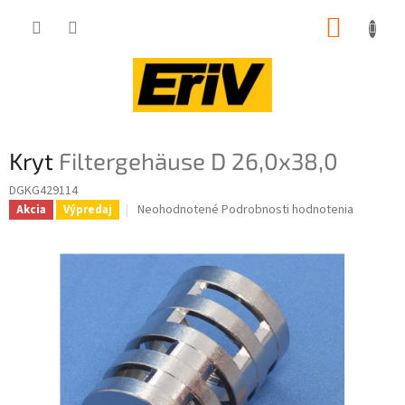
Prejsť
NÁKUP
na
obsah
KOŠÍK
Kryt
Filtergehäuse D 26,0x38,0
DGKG429114
Priemerné
Neohodnotené
Podrobnosti hodnotenia
Akcia
Výpredaj
hodnotenie
produktu
je
0,0
z
5
hviezdičiek.