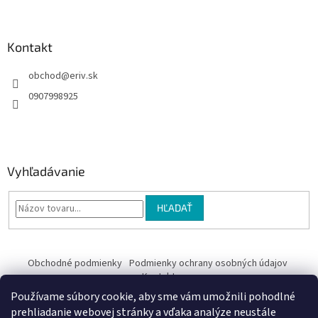
e
Kontakt
obchod
@
eriv.sk
0907998925
Vyhľadávanie
HĽADAŤ
Obchodné podmienky
Podmienky ochrany osobných údajov
Kontakty
Používame súbory cookie, aby sme vám umožnili pohodlné
Obchodné podmienky
prehliadanie webovej stránky a vďaka analýze neustále