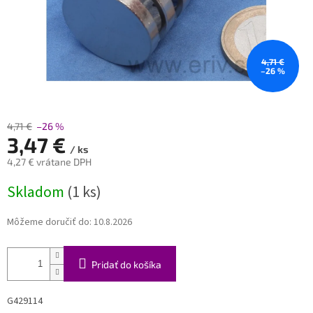
4,71 €
–26 %
4,71 €
–26 %
3,47 €
/ ks
4,27 € vrátane DPH
Jednotková
Skladom
(1 ks)
cena:
Môžeme doručiť do:
10.8.2026
Pridať do košíka
G429114