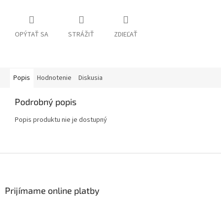
OPÝTAŤ SA
STRÁŽIŤ
ZDIEĽAŤ
Popis
Hodnotenie
Diskusia
Podrobný popis
Popis produktu nie je dostupný
Z
á
p
ä
Prijímame online platby
t
i