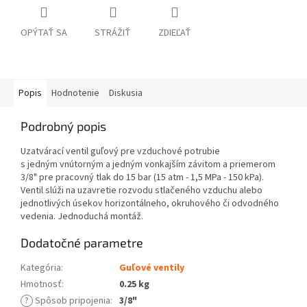
OPÝTAŤ SA
STRÁŽIŤ
ZDIEĽAŤ
Popis
Hodnotenie
Diskusia
Podrobný popis
Uzatvárací ventil guľový pre vzduchové potrubie
s jedným vnútorným a jedným vonkajším závitom a priemerom
3/8" pre pracovný tlak do 15 bar (15 atm - 1,5 MPa - 150 kPa).
Ventil slúži na uzavretie rozvodu stlačeného vzduchu alebo
jednotlivých úsekov horizontálneho, okruhového či odvodného
vedenia. Jednoduchá montáž.
Dodatočné parametre
Kategória
:
Guľové ventily
Hmotnosť
:
0.25 kg
?
Spôsob pripojenia
:
3/8"