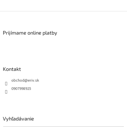
Z
á
p
ä
Prijímame online platby
t
i
e
Kontakt
obchod
@
eriv.sk
0907998925
Vyhľadávanie