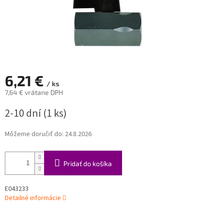
6,21 €
/ ks
7,64 € vrátane DPH
Jednotková
2-10 dní
(1 ks)
cena:
Môžeme doručiť do:
24.8.2026
Pridať do košíka
E043233
Detailné informácie