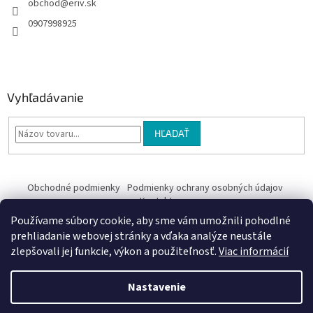
obchod
@
eriv.sk
0907998925
Vyhľadávanie
HĽADAŤ
Obchodné podmienky
Podmienky ochrany osobných údajov
Kontakty
Používame súbory cookie, aby sme vám umožnili pohodlné
Obchodné podmienky
prehliadanie webovej stránky a vďaka analýze neustále
zlepšovali jej funkcie, výkon a použiteľnosť.
Viac informácií
Nastavenie
Vytvoril Shoptet