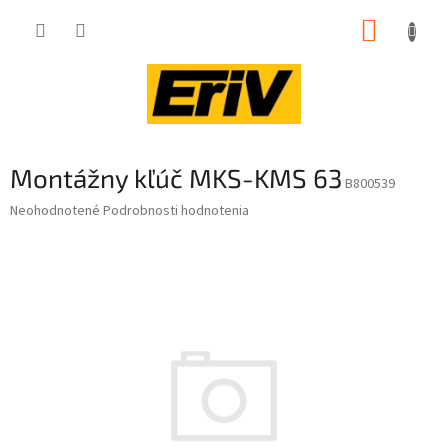
Prejsť
NÁKUP
na
obsah
KOŠÍK
Montážny kľúč MKS-KMS 63
B800539
Priemerné
Neohodnotené
Podrobnosti hodnotenia
hodnotenie
produktu
je
0,0
z
5
hviezdičiek.