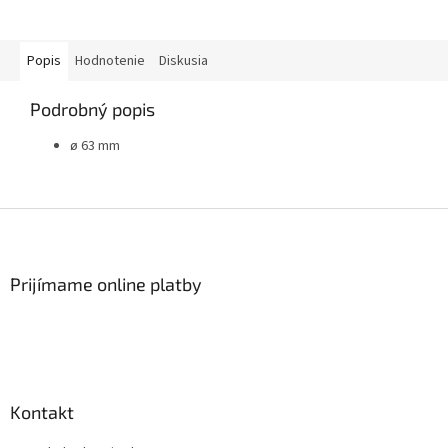
Popis
Hodnotenie
Diskusia
Podrobný popis
ø 63 mm
Z
á
p
ä
Prijímame online platby
t
i
e
Kontakt