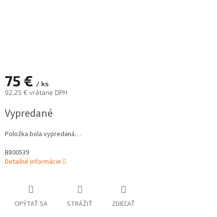
75 €
/ ks
92,25 € vrátane DPH
Jednotková
Vypredané
cena:
Položka bola vypredaná…
B800539
Detailné informácie
OPÝTAŤ SA
STRÁŽIŤ
ZDIEĽAŤ