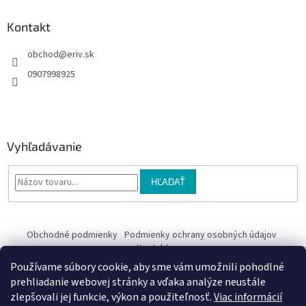
Kontakt
obchod
@
eriv.sk
0907998925
Vyhľadávanie
HĽADAŤ
Obchodné podmienky
Podmienky ochrany osobných údajov
Kontakty
Používame súbory cookie, aby sme vám umožnili pohodlné
Obchodné podmienky
prehliadanie webovej stránky a vďaka analýze neustále
zlepšovali jej funkcie, výkon a použiteľnosť.
Viac informácií