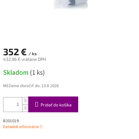
352 €
/ ks
432,96 € vrátane DPH
Jednotková
Skladom
(1 ks)
cena:
Môžeme doručiť do:
10.8.2026
Pridať do košíka
B201019
Detailné informácie