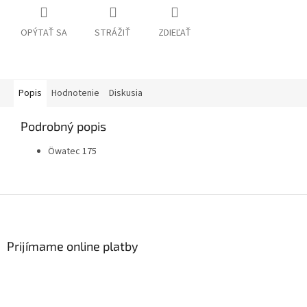
OPÝTAŤ SA
STRÁŽIŤ
ZDIEĽAŤ
Popis
Hodnotenie
Diskusia
Podrobný popis
Öwatec 175
Z
á
p
ä
Prijímame online platby
t
i
e