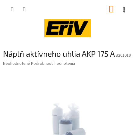
Prejsť
NÁKUP
na
obsah
KOŠÍK
Náplň aktívneho uhlia AKP 175 A
B201019
Priemerné
Neohodnotené
Podrobnosti hodnotenia
hodnotenie
produktu
je
0,0
z
5
hviezdičiek.