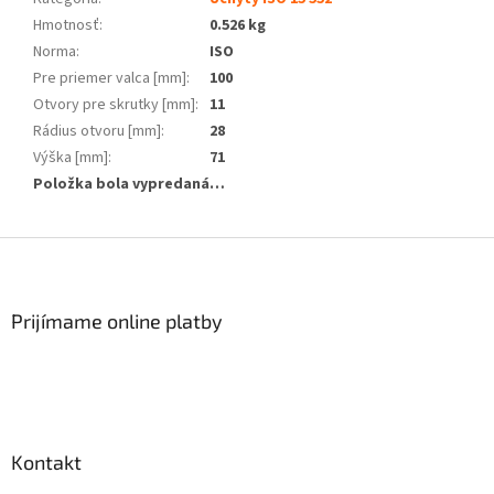
Hmotnosť
:
0.526 kg
Norma
:
ISO
Pre priemer valca [mm]
:
100
Otvory pre skrutky [mm]
:
11
Rádius otvoru [mm]
:
28
Výška [mm]
:
71
Položka bola vypredaná…
Z
á
p
ä
Prijímame online platby
t
i
e
Kontakt