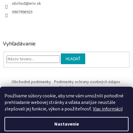
obchod
@
eriv.sk
0907998925
Vyhľadávanie
HĽADAŤ
Obchodné podmienky
Podmienky ochrany osobných údajov
Kontakty
Používame súbory cookie, aby sme vám umožnili pohodlné
Obchodné podmienky
prehliadanie webovej stránky a vďaka analýze neustále
zlepšovali jej funkcie, výkon a použiteľnosť.
Viac informácií
Nastavenie
Vytvoril Shoptet