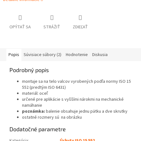
OPÝTAŤ SA
STRÁŽIŤ
ZDIEĽAŤ
Popis
Súvisiace súbory (2)
Hodnotenie
Diskusia
Podrobný popis
montuje sa na telo valcov vyrobených podľa normy ISO 15
552 (predtým ISO 6431)
materiál: oceľ
určené pre aplikácie s vyššími nárokmi na mechanické
namáhanie
poznámka:
balenie obsahuje jednu pätku a dve skrutky
ostatné rozmery sú na obrázku
Dodatočné parametre
Kategória
:
Úchyty ISO 15 552