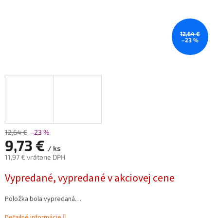
12,64 €
–23 %
12,64 €
–23 %
9,73 €
/ ks
11,97 € vrátane DPH
Jednotková
Vypredané, vypredané v akciovej cene
cena:
Položka bola vypredaná…
Detailné informácie