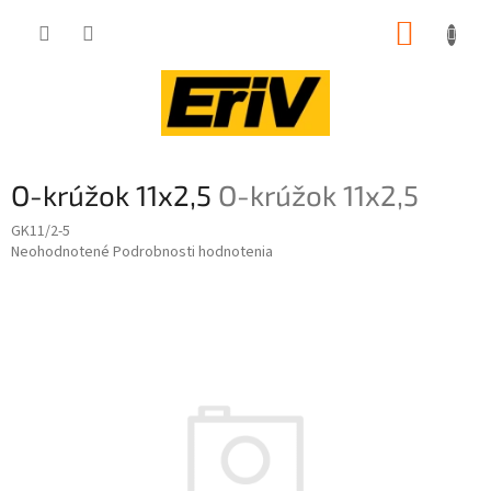
Prejsť
NÁKUP
na
obsah
KOŠÍK
O-krúžok 11x2,5
O-krúžok 11x2,5
GK11/2-5
Priemerné
Neohodnotené
Podrobnosti hodnotenia
hodnotenie
produktu
je
0,0
z
5
hviezdičiek.