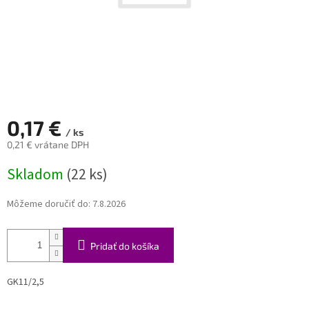
0,17 €
/ ks
0,21 € vrátane DPH
Jednotková
Skladom
(22 ks)
cena:
Môžeme doručiť do:
7.8.2026
Pridať do košíka
GK11/2,5