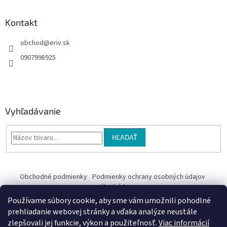
Kontakt
obchod
@
eriv.sk
0907998925
Vyhľadávanie
HĽADAŤ
Obchodné podmienky
Podmienky ochrany osobných údajov
Kontakty
Používame súbory cookie, aby sme vám umožnili pohodlné
Obchodné podmienky
prehliadanie webovej stránky a vďaka analýze neustále
zlepšovali jej funkcie, výkon a použiteľnosť.
Viac informácií