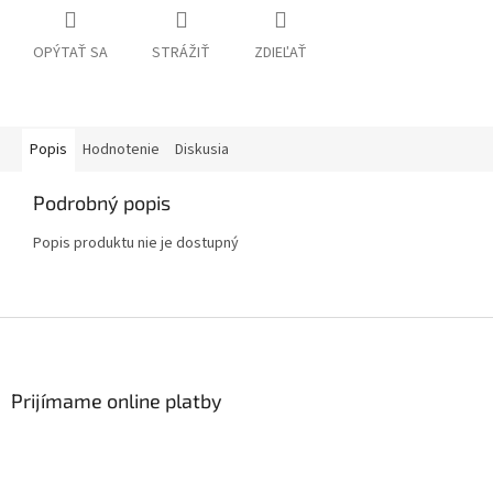
OPÝTAŤ SA
STRÁŽIŤ
ZDIEĽAŤ
Popis
Hodnotenie
Diskusia
Podrobný popis
Popis produktu nie je dostupný
Z
á
p
ä
Prijímame online platby
t
i
e