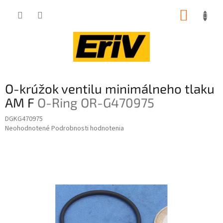
Prejsť
NÁKUP
na
obsah
KOŠÍK
O-krúžok ventilu minimálneho tlaku
AM F
O-Ring OR-G470975
DGKG470975
Priemerné
Neohodnotené
Podrobnosti hodnotenia
hodnotenie
produktu
je
0,0
z
5
hviezdičiek.