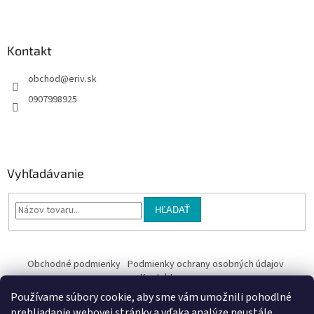
e
Kontakt
obchod
@
eriv.sk
0907998925
Vyhľadávanie
HĽADAŤ
Obchodné podmienky
Podmienky ochrany osobných údajov
Kontakty
Používame súbory cookie, aby sme vám umožnili pohodlné
Obchodné podmienky
prehliadanie webovej stránky a vďaka analýze neustále