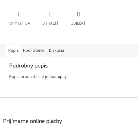
OPÝTAŤ SA
STRÁŽIŤ
ZDIEĽAŤ
Popis
Hodnotenie
Diskusia
Podrobný popis
Popis produktu nie je dostupný
Z
á
p
ä
Prijímame online platby
t
i