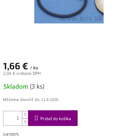
1,66 €
/ ks
2,04 € vrátane DPH
Jednotková
Skladom
(3 ks)
cena:
Môžeme doručiť do:
11.8.2026
Pridať do košíka
G470975