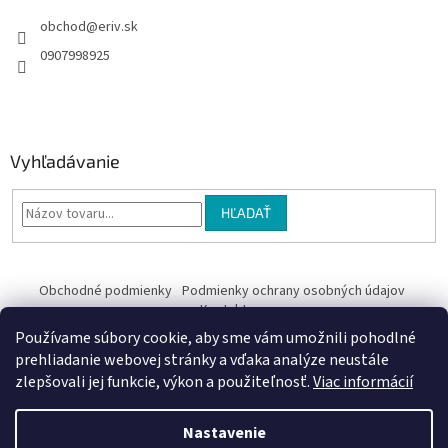
obchod
@
eriv.sk
0907998925
Vyhľadávanie
HĽADAŤ
Obchodné podmienky
Podmienky ochrany osobných údajov
Kontakty
Používame súbory cookie, aby sme vám umožnili pohodlné
Obchodné podmienky
prehliadanie webovej stránky a vďaka analýze neustále
zlepšovali jej funkcie, výkon a použiteľnosť.
Viac informácií
Nastavenie
Vytvoril Shoptet