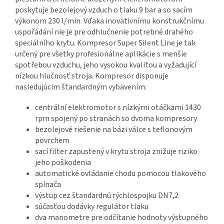
poskytuje bezolejový vzduch o tlaku 9 bar a so sacím
výkonom 230 l/min. Vďaka inovativnímu konstrukčnímu
uspořádání nie je pre odhlučnenie potrebné drahého
speciálního krytu. Kompresor Super Silent Line je tak
určený pre všetky profesionálne aplikácie s menšie
spotřebou vzduchu, jeho vysokou kvalitou a vyžadující
nízkou hlučnosť stroja. Kompresor disponuje
nasledujúcim štandardným vybavením:
centrální elektromotor s nízkými otáčkami 1430
rpm spojený po stranách so dvoma kompresory
bezolejové riešenie na bázi válce s teflonovým
povrchem
sací filter zapustený v krytu stroja znižuje riziko
jeho poškodenia
automatické ovládanie chodu pomocou tlakového
spínača
výstup cez štandardnú rýchlospojku DN7,2
súčasťou dodávky regulátor tlaku
dva manometre pre odčítanie hodnoty výstupného