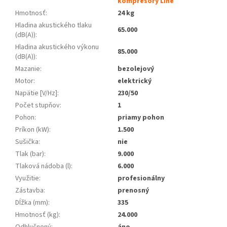
kompresory Line
Hmotnosť
:
24 kg
Hladina akustického tlaku
65.000
(dB(A))
:
Hladina akustického výkonu
85.000
(dB(A))
:
Mazanie
:
bezolejový
Motor
:
elektrický
Napätie [V/Hz]
:
230/50
Počet stupňov
:
1
Pohon
:
priamy pohon
Príkon (kW)
:
1.500
Sušička
:
nie
Tlak (bar)
:
9.000
Tlaková nádoba (l)
:
6.000
Využitie
:
profesionálny
Zástavba
:
prenosný
Dĺžka (mm)
:
335
Hmotnosť (kg)
:
24.000