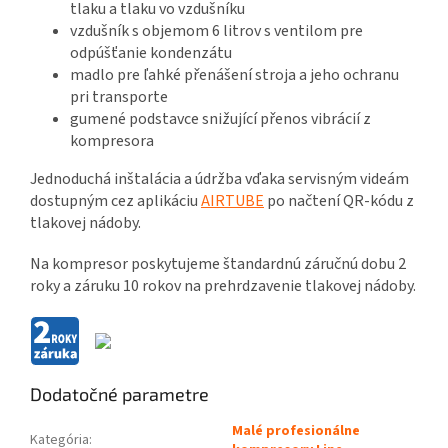
tlaku a tlaku vo vzdušníku
vzdušník s objemom 6 litrov s ventilom pre
odpúšťanie kondenzátu
madlo pre ľahké přenášení stroja a jeho ochranu
pri transporte
gumené podstavce snižující přenos vibrácií z
kompresora
Jednoduchá inštalácia a údržba vďaka servisným videám
dostupným cez aplikáciu
AIRTUBE
po načtení QR-kódu z
tlakovej nádoby.
Na kompresor poskytujeme štandardnú záručnú dobu 2
roky a záruku 10 rokov na prehrdzavenie tlakovej nádoby.
Dodatočné parametre
Malé profesionálne
Kategória
: