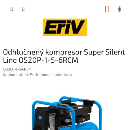
Prejsť
NÁKUP
na
obsah
KOŠÍK
Odhlučnený kompresor Super Silent
Line OS20P-1-5-6RCM
OS20P-1-5-6RCM
Priemerné
Neohodnotené
Podrobnosti hodnotenia
hodnotenie
produktu
je
0,0
z
5
hviezdičiek.