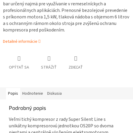
bar určený najmä pre využívanie v remeselníckych a
profesionálnych aplikáciách. Prenosné bezolejové prevedenie
s príkonom motora 1,5 kW, tlaková nádoba s objemom 6 litrov
a s ochranným rámom okolo stroja pre zvýšenú ochranu
kompresora pred poškodením.
Detailné informácie
OPÝTAŤ SA
STRÁŽIŤ
ZDIEĽAŤ
Popis
Hodnotenie
Diskusia
Podrobný popis
Veľmi tichý kompresor z rady Super Silent Line s
unikátny kompresorovú jednotkou OS20P so dvoma
piestami a centrálně uloženým elektromotorom