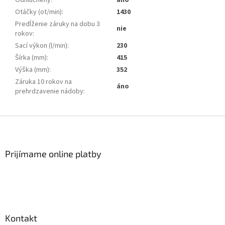
Odhlučnený
:
áno
Otáčky (ot/min)
:
1430
Predĺženie záruky na dobu 3
nie
rokov
:
Sací výkon (l/min)
:
230
Šírka (mm)
:
415
Výška (mm)
:
352
Záruka 10 rokov na
áno
prehrdzavenie nádoby
:
Z
á
p
ä
Prijímame online platby
t
i
e
Kontakt