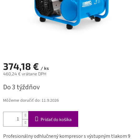
374,18 €
/ ks
460,24 € vrátane DPH
Jednotková
Do 3 týždňov
cena:
Môžeme doručiť do:
11.9.2026
Pridať do košíka
Profesionálny odhlučnený kompresor s výstupným tlakom 9