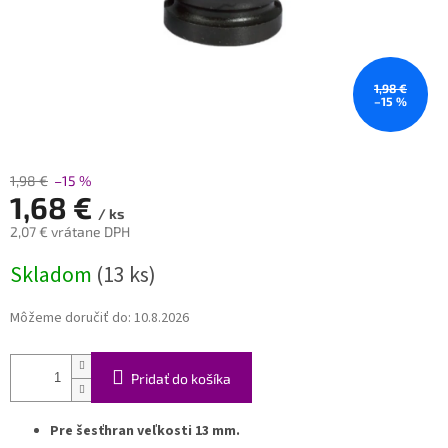
1,98 €
–15 %
1,98 €
–15 %
1,68 €
/ ks
2,07 € vrátane DPH
Jednotková
Skladom
(13 ks)
cena:
Môžeme doručiť do:
10.8.2026
Pridať do košíka
Pre šesťhran veľkosti 13 mm.