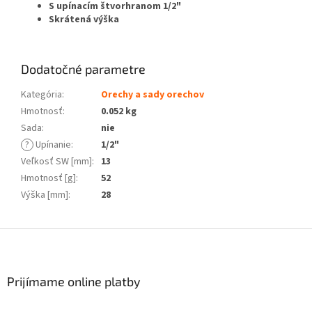
S upínacím štvorhranom 1/2"
Skrátená výška
Dodatočné parametre
Kategória
:
Orechy a sady orechov
Hmotnosť
:
0.052 kg
Sada
:
nie
?
Upínanie
:
1/2"
Veľkosť SW [mm]
:
13
Hmotnosť [g]
:
52
Výška [mm]
:
28
Z
á
p
ä
Prijímame online platby
t