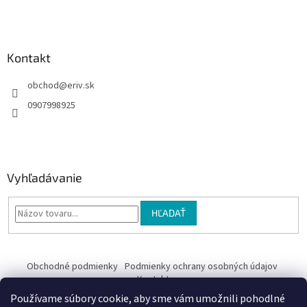
i
e
Kontakt
obchod
@
eriv.sk
0907998925
Vyhľadávanie
HĽADAŤ
Obchodné podmienky
Podmienky ochrany osobných údajov
Kontakty
Používame súbory cookie, aby sme vám umožnili pohodlné
Obchodné podmienky