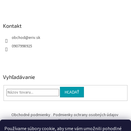
i
e
Kontakt
obchod
@
eriv.sk
0907998925
Vyhľadávanie
HĽADAŤ
Obchodné podmienky
Podmienky ochrany osobných údajov
Kontakty
Používame súbory cookie, aby sme vám umožnili pohodlné