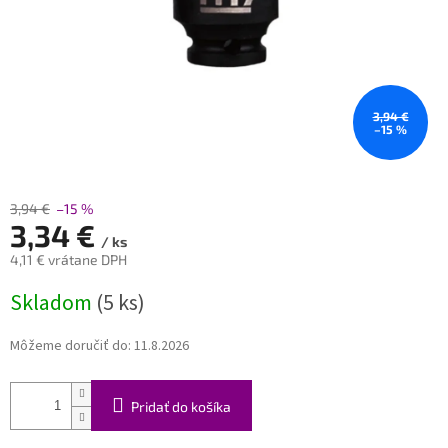
3,94 €
–15 %
3,94 €
–15 %
3,34 €
/ ks
4,11 € vrátane DPH
Jednotková
Skladom
(5 ks)
cena:
Môžeme doručiť do:
11.8.2026
Pridať do košíka