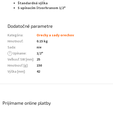
Štandardná výška
S upínacím štvorhranom 1/2"
Dodatočné parametre
Kategória
:
Orechy a sady orechov
Hmotnosť
:
0.15 kg
Sada
:
nie
?
Upínanie
:
1/2"
Veľkosť SW [mm]
:
25
Hmotnosť [g]
:
150
Výška [mm]
:
42
Z
á
p
ä
Prijímame online platby
t