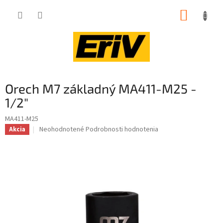
Prejsť
NÁKUP
na
obsah
KOŠÍK
Orech M7 základný MA411-M25 -
1/2"
MA411-M25
Priemerné
Neohodnotené
Podrobnosti hodnotenia
Akcia
hodnotenie
produktu
je
0,0
z
5
hviezdičiek.