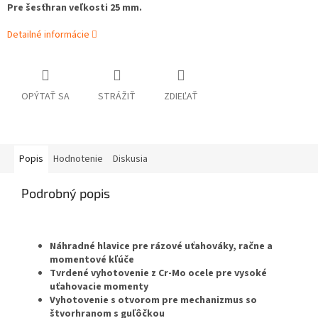
Pre šesťhran veľkosti 25 mm.
Detailné informácie
OPÝTAŤ SA
STRÁŽIŤ
ZDIEĽAŤ
Popis
Hodnotenie
Diskusia
Podrobný popis
Náhradné hlavice pre rázové uťahováky, račne a
momentové kľúče
Tvrdené vyhotovenie z Cr-Mo ocele pre vysoké
uťahovacie momenty
Vyhotovenie s otvorom pre mechanizmus so
štvorhranom s guľôčkou