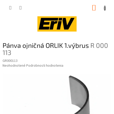
Prejsť
NÁKUP
na
obsah
KOŠÍK
Pánva ojničná ORLIK 1.výbrus
R 000
113
GR000113
Priemerné
Neohodnotené
Podrobnosti hodnotenia
hodnotenie
produktu
je
0,0
z
5
hviezdičiek.