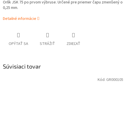
Orlík JSK 75 po prvom výbruse. Určené pre priemer čapu zmenšený o
0,25 mm.
Detailné informácie
OPÝTAŤ SA
STRÁŽIŤ
ZDIEĽAŤ
Súvisiaci tovar
Kód:
GR000105