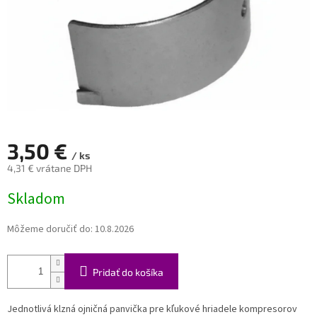
3,50 €
/ ks
4,31 € vrátane DPH
Jednotková
Skladom
cena:
Môžeme doručiť do:
10.8.2026
Pridať do košíka
Jednotlivá klzná ojničná panvička pre kľukové hriadele kompresorov