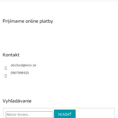
Z
á
p
ä
Prijímame online platby
t
i
e
Kontakt
obchod
@
eriv.sk
0907998925
Vyhľadávanie
HĽADAŤ