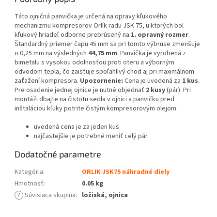
Táto ojničná panvička je určená na opravy kľukového
mechanizmu kompresorov Orlík radu JSK 75, u ktorých bol
kľukový hriadeľ odborne prebrúsený na
1. opravný rozmer
.
Štandardný priemer čapu 45 mm sa pri tomto výbruse zmenšuje
o 0,25 mm na výsledných
44,75 mm
. Panvička je vyrobená z
bimetalu s vysokou odolnosťou proti oteru a výborným
odvodom tepla, čo zaisťuje spoľahlivý chod aj pri maximálnom
zaťažení kompresora.
Upozornenie:
Cena je uvedená za
1 kus
.
Pre osadenie jednej ojnice je nutné objednať
2 kusy
(pár). Pri
montáži dbajte na čistotu sedla v ojnici a panvičku pred
inštaláciou kľuky potrite čistým kompresorovým olejom.
uvedená cena je za jeden kus
najčastejšie je potrebné meniť celý pár
Dodatočné parametre
Kategória
:
ORLIK JSK75 náhradné diely
Hmotnosť
:
0.05 kg
?
Súvisiaca skupina
:
ložiská, ojnica