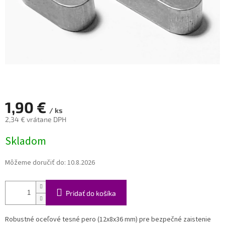
1,90 €
/ ks
2,34 € vrátane DPH
Jednotková
Skladom
cena:
Môžeme doručiť do:
10.8.2026
Pridať do košíka
Robustné oceľové tesné pero (12x8x36 mm) pre bezpečné zaistenie