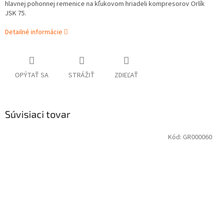
hlavnej pohonnej remenice na kľukovom hriadeli kompresorov Orlík
JSK 75.
Detailné informácie
OPÝTAŤ SA
STRÁŽIŤ
ZDIEĽAŤ
Súvisiaci tovar
Kód:
GR000060