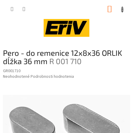
Prejsť
NÁKUP
na
obsah
KOŠÍK
Pero - do remenice 12x8x36 ORLIK
dĺžka 36 mm
R 001 710
GR001710
Priemerné
Neohodnotené
Podrobnosti hodnotenia
hodnotenie
produktu
je
0,0
z
5
hviezdičiek.