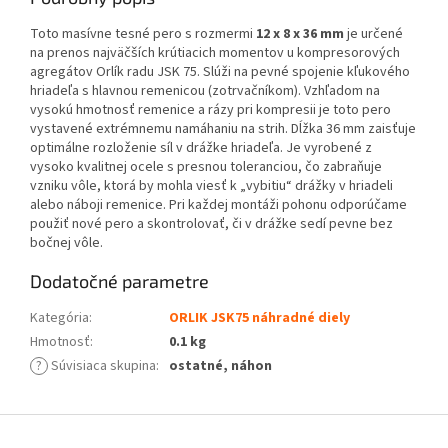
Toto masívne tesné pero s rozmermi
12 x 8 x 36 mm
je určené
na prenos najväčších krútiacich momentov u kompresorových
agregátov Orlík radu JSK 75. Slúži na pevné spojenie kľukového
hriadeľa s hlavnou remenicou (zotrvačníkom). Vzhľadom na
vysokú hmotnosť remenice a rázy pri kompresii je toto pero
vystavené extrémnemu namáhaniu na strih. Dĺžka 36 mm zaisťuje
optimálne rozloženie síl v drážke hriadeľa. Je vyrobené z
vysoko kvalitnej ocele s presnou toleranciou, čo zabraňuje
vzniku vôle, ktorá by mohla viesť k „vybitiu“ drážky v hriadeli
alebo náboji remenice. Pri každej montáži pohonu odporúčame
použiť nové pero a skontrolovať, či v drážke sedí pevne bez
bočnej vôle.
Dodatočné parametre
Kategória
:
ORLIK JSK75 náhradné diely
Hmotnosť
:
0.1 kg
?
Súvisiaca skupina
:
ostatné, náhon
Z
á