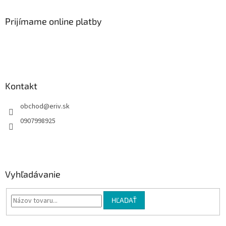
p
ä
Prijímame online platby
t
i
e
Kontakt
obchod
@
eriv.sk
0907998925
Vyhľadávanie
HĽADAŤ