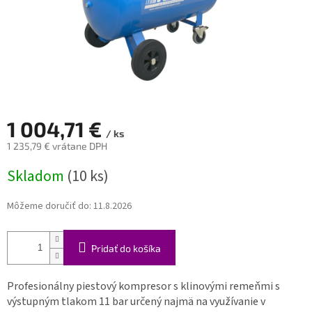
1 004,71 €
/ ks
1 235,79 € vrátane DPH
Jednotková
Skladom
(10 ks)
cena:
Môžeme doručiť do:
11.8.2026
Pridať do košíka
Profesionálny piestový kompresor s klinovými remeňmi s
výstupným tlakom 11 bar určený najmä na využívanie v