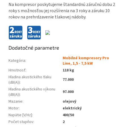
Na kompresor poskytujeme štandardnú záručnú dobu 2
roky s možnosťou jej rozšírenia na 3 roky a záruku 10
rokov na prehrdzavenie tlakovej nádoby.
Dodatočné parametre
Mobilné kompresory Pro
Kategória
:
Line, 1,5 - 7,5 kW
Hmotnosť
:
118 kg
Hladina akustického tlaku
77.000
(dB(A))
:
Hladina akustického výkonu
97.000
(dB(A))
:
Mazanie
:
olejový
Motor
:
elektrický
Napätie [V/Hz]
:
400/50
Počet stupňov
:
2