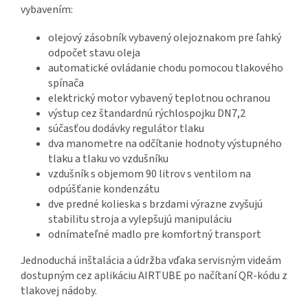
vybavením:
olejový zásobník vybavený olejoznakom pre ľahký
odpočet stavu oleja
automatické ovládanie chodu pomocou tlakového
spínača
elektrický motor vybavený teplotnou ochranou
výstup cez štandardnú rýchlospojku DN7,2
súčasťou dodávky regulátor tlaku
dva manometre na odčítanie hodnoty výstupného
tlaku a tlaku vo vzdušníku
vzdušník s objemom 90 litrov s ventilom na
odpúšťanie kondenzátu
dve predné kolieska s brzdami výrazne zvyšujú
stabilitu stroja a vylepšujú manipuláciu
odnímateľné madlo pre komfortný transport
Jednoduchá inštalácia a údržba vďaka servisným videám
dostupným cez aplikáciu AIRTUBE po načítaní QR-kódu z
tlakovej nádoby.