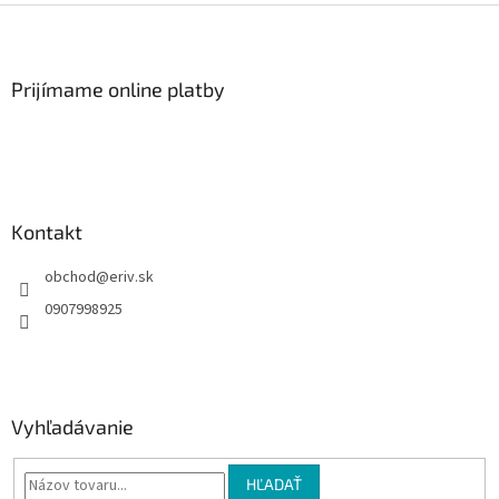
Z
á
p
ä
Prijímame online platby
t
i
e
Kontakt
obchod
@
eriv.sk
0907998925
Vyhľadávanie
HĽADAŤ