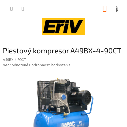
Prejsť
NÁKUP
na
obsah
KOŠÍK
Piestový kompresor A49BX-4-90CT
A49BX-4-90CT
Priemerné
Neohodnotené
Podrobnosti hodnotenia
hodnotenie
produktu
je
0,0
z
5
hviezdičiek.