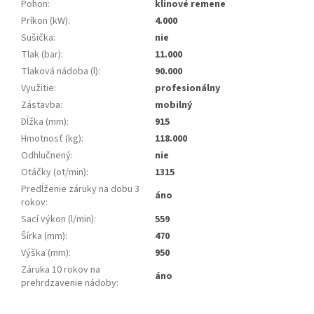
Pohon
:
klinové remene
Príkon (kW)
:
4.000
Sušička
:
nie
Tlak (bar)
:
11.000
Tlaková nádoba (l)
:
90.000
Využitie
:
profesionálny
Zástavba
:
mobilný
Dĺžka (mm)
:
915
Hmotnosť (kg)
:
118.000
Odhlučnený
:
nie
Otáčky (ot/min)
:
1315
Predĺženie záruky na dobu 3
áno
rokov
:
Sací výkon (l/min)
:
559
Šírka (mm)
:
470
Výška (mm)
:
950
Záruka 10 rokov na
áno
prehrdzavenie nádoby
: