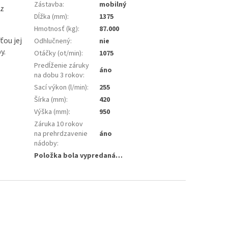
Zástavba
:
mobilný
ez
Dĺžka (mm)
:
1375
Hmotnosť (kg)
:
87.000
ou jej
Odhlučnený
:
nie
y.
Otáčky (ot/min)
:
1075
Predĺženie záruky
áno
na dobu 3 rokov
:
Sací výkon (l/min)
:
255
Šírka (mm)
:
420
Výška (mm)
:
950
Záruka 10 rokov
na prehrdzavenie
áno
nádoby
:
Položka bola vypredaná…