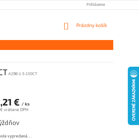
Prihlásenie
NÁKUPNÝ
Prázdny košík
KOŠÍK
CT
A29B-1-5-150CT
,21 €
/ ks
 € vrátane DPH
ová
týždňov
bola vypredaná…