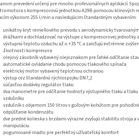
nom prevedení určený pre mnoho profesionálnych aplikácií. Spoj
ktromotora s kompresorovú jednotkou A29B pomocou klinových 
acím výkonom 255 l/min a nasledujúcim štandardným vybavením:
unikátny kryt remeňového prevodu s aerodynamicky tvarovaným
drážkami a dochladzovač na výstupe z kompresorovej jednotky z
výstupnú teplotu vzduchu až o +35 °C a zaisťujú extrémne zvýše
životnosti kompresora
olejový zásobník vybavený olejoznakom pre ľahké odčítanie stav
automatické ovládanie chodu pomocou tlakového spínača
elektrický motor vybavený teplotnou ochranou
výstup cez štandardnú rýchlospojku DN7,2
súčasťou dodávky regulátor tlaku
dva manometre pre odčítanie hodnoty výstupného tlaku a tlaku
vzdušníku
vzdušník s objemom 150 litrov s guľovým kohútom pre pohodln
odpúšťanie kondenzátu
dve predné kolieska s brzdami výrazne zvyšujú stabilitu stroja a 
manipuláciu
pogumované madlo pre perfektný užívateľský komfort