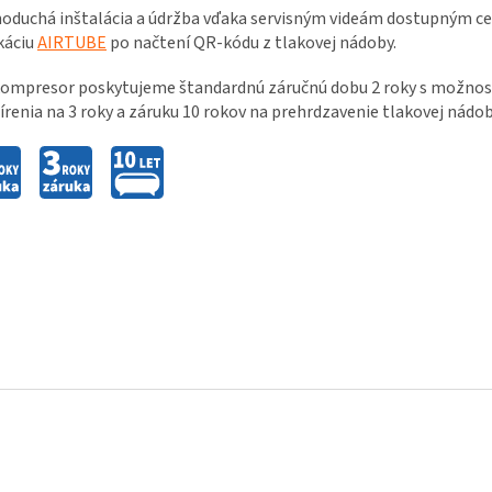
oduchá inštalácia a údržba vďaka servisným videám dostupným c
káciu
AIRTUBE
po načtení QR-kódu z tlakovej nádoby.
ompresor poskytujeme štandardnú záručnú dobu 2 roky s možnosť
írenia na 3 roky a záruku 10 rokov na prehrdzavenie tlakovej nádob