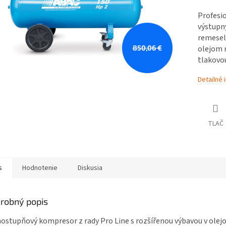
Profesi
výstupn
remeseln
850,06 €
olejom 
tlakovo
Detailné 
TLAČ
s
Hodnotenie
Diskusia
robný popis
ostupňový kompresor z rady Pro Line s rozšířenou výbavou v ole