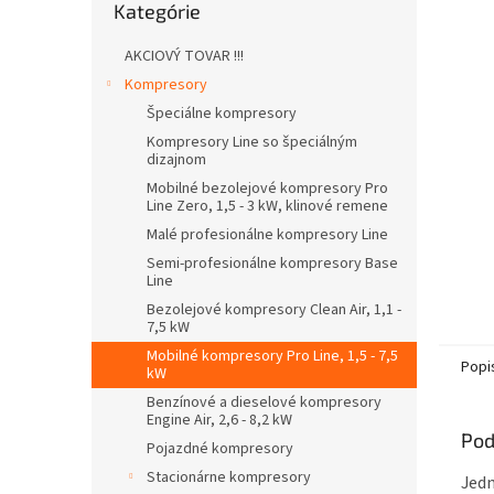
Kategórie
kategórie
AKCIOVÝ TOVAR !!!
Kompresory
Špeciálne kompresory
Kompresory Line so špeciálným
dizajnom
Mobilné bezolejové kompresory Pro
Line Zero, 1,5 - 3 kW, klinové remene
Malé profesionálne kompresory Line
Semi-profesionálne kompresory Base
Line
Bezolejové kompresory Clean Air, 1,1 -
7,5 kW
Mobilné kompresory Pro Line, 1,5 - 7,5
Popi
kW
Benzínové a dieselové kompresory
Engine Air, 2,6 - 8,2 kW
Pod
Pojazdné kompresory
Stacionárne kompresory
Jedn