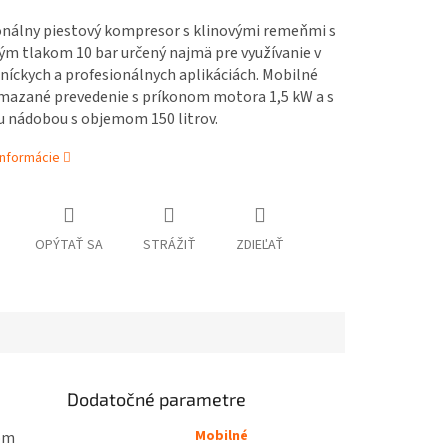
onálny piestový kompresor s klinovými remeňmi s
ým tlakom 10 bar určený najmä pre využívanie v
íckych a profesionálnych aplikáciách. Mobilné
mazané prevedenie s príkonom motora 1,5 kW a s
u nádobou s objemom 150 litrov.
informácie
OPÝTAŤ SA
STRÁŽIŤ
ZDIEĽAŤ
Dodatočné parametre
Mobilné
jom