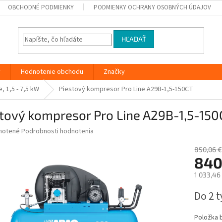
OBCHODNÉ PODMIENKY
PODMIENKY OCHRANY OSOBNÝCH ÚDAJOV
HĽADAŤ
y
Hodnotenie obchodu
Značky
, 1,5 - 7,5 kW
Piestový kompresor Pro Line A29B-1,5-150CT
tový kompresor Pro Line A29B-1,5-150
né
notené
Podrobnosti hodnotenia
nie
u
850,06 €
840
1 033,46
Jednotk
Do 2 
iek.
cena:
Položka 