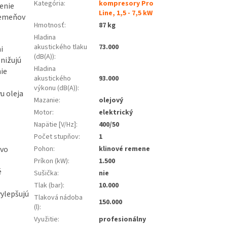
Kategória
:
kompresory Pro
enie
Line, 1,5 - 7,5 kW
remeňov
Hmotnosť
:
87 kg
Hladina
akustického tlaku
73.000
i
(dB(A))
:
nižujú
Hladina
nie
akustického
93.000
výkonu (dB(A))
:
u oleja
Mazanie
:
olejový
Motor
:
elektrický
Napätie [V/Hz]
:
400/50
Počet stupňov
:
1
 vo
Pohon
:
klinové remene
Príkon (kW)
:
1.500
é
Sušička
:
nie
Tlak (bar)
:
10.000
vylepšujú
Tlaková nádoba
150.000
(l)
:
Využitie
:
profesionálny