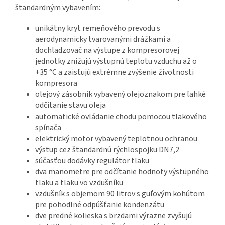
štandardným vybavením:
unikátny kryt remeňového prevodu s
aerodynamicky tvarovanými drážkami a
dochladzovač na výstupe z kompresorovej
jednotky znižujú výstupnú teplotu vzduchu až o
+35 °C a zaisťujú extrémne zvýšenie životnosti
kompresora
olejový zásobník vybavený olejoznakom pre ľahké
odčítanie stavu oleja
automatické ovládanie chodu pomocou tlakového
spínača
elektrický motor vybavený teplotnou ochranou
výstup cez štandardnú rýchlospojku DN7,2
súčasťou dodávky regulátor tlaku
dva manometre pre odčítanie hodnoty výstupného
tlaku a tlaku vo vzdušníku
vzdušník s objemom 90 litrov s guľovým kohútom
pre pohodlné odpúšťanie kondenzátu
dve predné kolieska s brzdami výrazne zvyšujú