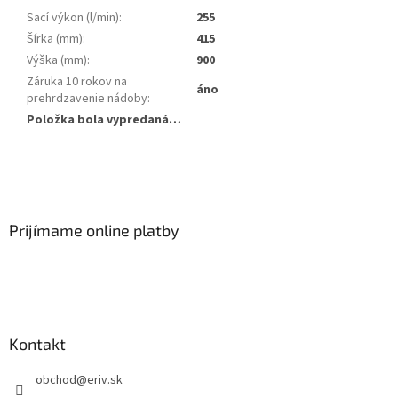
Sací výkon (l/min)
:
255
Šírka (mm)
:
415
Výška (mm)
:
900
Záruka 10 rokov na
áno
prehrdzavenie nádoby
:
Položka bola vypredaná…
Z
á
p
ä
Prijímame online platby
t
i
e
Kontakt
obchod
@
eriv.sk