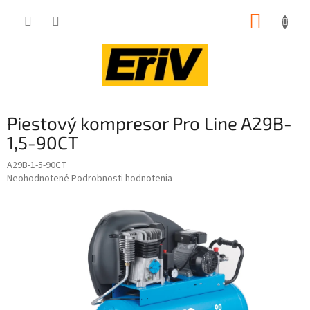
Prejsť
NÁKUP
na
obsah
KOŠÍK
Piestový kompresor Pro Line A29B-
1,5-90CT
A29B-1-5-90CT
Priemerné
Neohodnotené
Podrobnosti hodnotenia
hodnotenie
produktu
je
0,0
z
5
hviezdičiek.