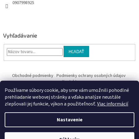
0907998925
Vyhľadávanie
HĽADAŤ
Obchodné podmienky
Podmienky ochrany osobných údajov
Kontakty
Používame súbory cookie, aby sme vám umožnili pohodlné
Obchodné podmienky
prehliadanie webovej stránky a vďaka analýze neustále
zlepšovali jej funkcie, výkon a použiteľnosť.
Viac informácií
Nastavenie
Vytvoril Shoptet