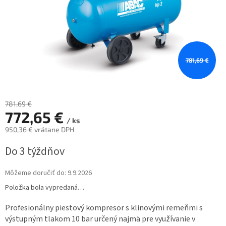
781,69 €
781,69 €
772,65 €
/ ks
950,36 € vrátane DPH
Jednotková
Do 3 týždňov
cena:
Môžeme doručiť do:
9.9.2026
Položka bola vypredaná…
Profesionálny piestový kompresor s klinovými remeňmi s
výstupným tlakom 10 bar určený najmä pre využívanie v