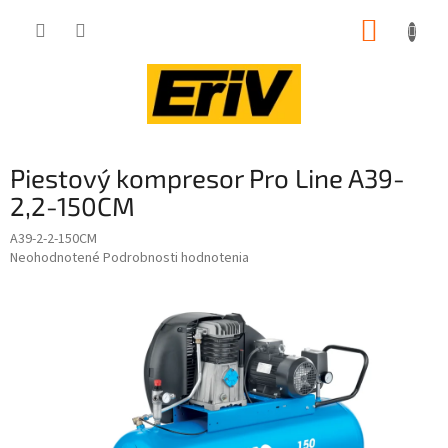
Prejsť
NÁKUP
na
obsah
KOŠÍK
Piestový kompresor Pro Line A39-
2,2-150CM
A39-2-2-150CM
Priemerné
Neohodnotené
Podrobnosti hodnotenia
hodnotenie
produktu
je
0,0
z
5
hviezdičiek.