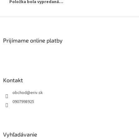
Položka bola vypredaná…
Z
á
p
ä
Prijímame online platby
t
i
e
Kontakt
obchod
@
eriv.sk
0907998925
Vyhľadávanie