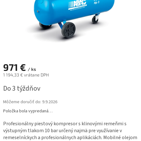
971 €
/ ks
1 194,33 € vrátane DPH
Jednotková
Do 3 týždňov
cena:
Môžeme doručiť do:
9.9.2026
Položka bola vypredaná…
Profesionálny piestový kompresor s klinovými remeňmi s
výstupným tlakom 10 bar určený najmä pre využívanie v
remeselníckych a profesionálnych aplikáciách. Mobilné olejom