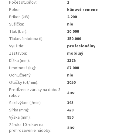
Počet stupňov
:
1
Pohon
:
klinové remene
Príkon (kW)
:
2.200
Sušička
:
nie
Tlak (bar)
:
10.000
Tlaková nádoba (l)
:
150.000
Využitie
:
profesionálny
Zástavba
:
mobilný
Dĺžka (mm)
:
1375
Hmotnosť (kg)
:
87.000
Odhlučnený
:
nie
Otáčky (ot/min)
:
1050
Predĺženie záruky na dobu 3
áno
rokov
:
Sací výkon (l/min)
:
393
Šírka (mm)
:
420
Výška (mm)
:
950
Záruka 10 rokov na
áno
prehrdzavenie nádoby
: