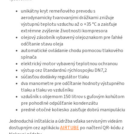
unikátny kryt remeňového prevodu s
aerodynamicky tvarovanými drážkami znižuje
výstupnú teplotu vzduchu až o +35 °C a zaisťuje
extrémne zvýšenie životnosti kompresora
olejový zásobník vybavený olejoznakom pre ľahké
odčítanie stavu oleja
automatické ovládanie chodu pomocou tlakového
spínača
elektrický motor vybavený teplotnou ochranou
výstup cez štandardnú rýchlospojku DN7,2
súčasťou dodávky regulátor tlaku
dva manometre pre odčítanie hodnoty výstupného
tlaku a tlaku vo vzdušníku
vzdušník s objemom 150 litrov s guľovým kohútom
pre pohodlné odpúšťanie kondenzátu
predné otočné koliesko zaisťuje dobrú manipuláciu
Jednoduchá inštalácia a údržba vďaka servisným videám
dostupným cez aplikáciu
AIRTUBE
po načtení QR-kódu z