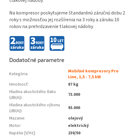
tlakovej nádoby.
Na kompresor poskytujeme štandardnú záručnú dobu 2
roky s možnosťou jej rozšírenia na 3 roky a záruku 10
rokov na prehrdzavenie tlakovej nádoby.
Dodatočné parametre
Mobilné kompresory Pro
Kategória
:
Line, 1,5 - 7,5 kW
Hmotnosť
:
87 kg
Hladina akustického tlaku
73.000
(dB(A))
:
Hladina akustického výkonu
93.000
(dB(A))
:
Mazanie
:
olejový
Motor
:
elektrický
Napätie [V/Hz]
:
230/50