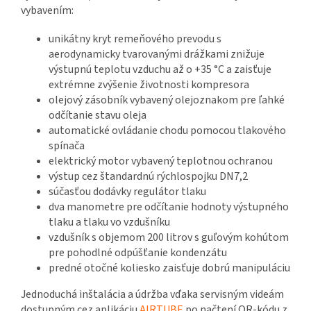
vybavením:
unikátny kryt remeňového prevodu s
aerodynamicky tvarovanými drážkami znižuje
výstupnú teplotu vzduchu až o +35 °C a zaisťuje
extrémne zvýšenie životnosti kompresora
olejový zásobník vybavený olejoznakom pre ľahké
odčítanie stavu oleja
automatické ovládanie chodu pomocou tlakového
spínača
elektrický motor vybavený teplotnou ochranou
výstup cez štandardnú rýchlospojku DN7,2
súčasťou dodávky regulátor tlaku
dva manometre pre odčítanie hodnoty výstupného
tlaku a tlaku vo vzdušníku
vzdušník s objemom 200 litrov s guľovým kohútom
pre pohodlné odpúšťanie kondenzátu
predné otočné koliesko zaisťuje dobrú manipuláciu
Jednoduchá inštalácia a údržba vďaka servisným videám
dostupným cez aplikáciu
AIRTUBE
po načtení QR-kódu z