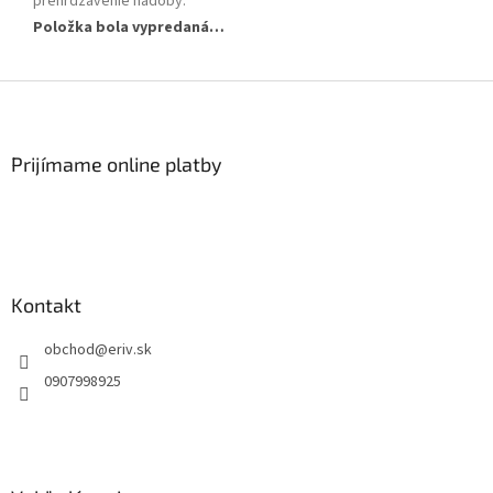
prehrdzavenie nádoby
:
Položka bola vypredaná…
Z
á
p
ä
Prijímame online platby
t
i
e
Kontakt
obchod
@
eriv.sk
0907998925