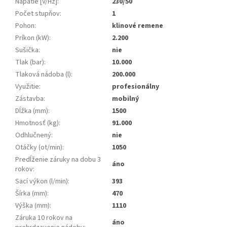
Napätie [V/Hz]
:
230/50
Počet stupňov
:
1
Pohon
:
klinové remene
Príkon (kW)
:
2.200
Sušička
:
nie
Tlak (bar)
:
10.000
Tlaková nádoba (l)
:
200.000
Využitie
:
profesionálny
Zástavba
:
mobilný
Dĺžka (mm)
:
1500
Hmotnosť (kg)
:
91.000
Odhlučnený
:
nie
Otáčky (ot/min)
:
1050
Predĺženie záruky na dobu 3
áno
rokov
:
Sací výkon (l/min)
:
393
Šírka (mm)
:
470
Výška (mm)
:
1110
Záruka 10 rokov na
áno