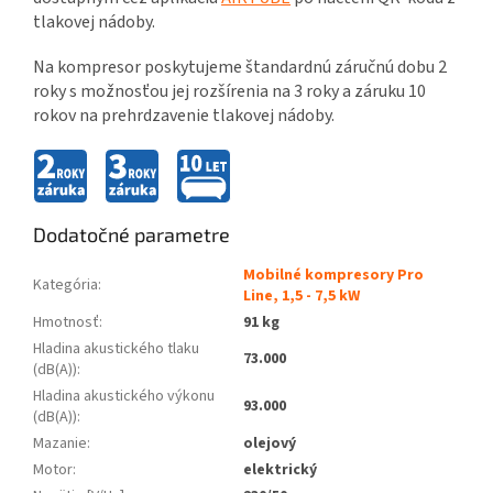
tlakovej nádoby.
Na kompresor poskytujeme štandardnú záručnú dobu 2
roky s možnosťou jej rozšírenia na 3 roky a záruku 10
rokov na prehrdzavenie tlakovej nádoby.
Dodatočné parametre
Mobilné kompresory Pro
Kategória
:
Line, 1,5 - 7,5 kW
Hmotnosť
:
91 kg
Hladina akustického tlaku
73.000
(dB(A))
:
Hladina akustického výkonu
93.000
(dB(A))
:
Mazanie
:
olejový
Motor
:
elektrický