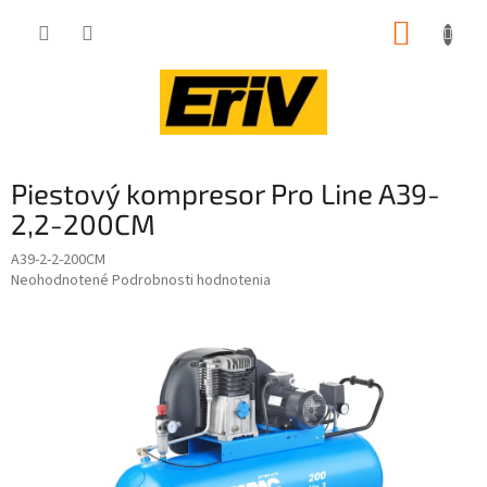
Prejsť
NÁKUP
na
obsah
KOŠÍK
Piestový kompresor Pro Line A39-
2,2-200CM
A39-2-2-200CM
Priemerné
Neohodnotené
Podrobnosti hodnotenia
hodnotenie
produktu
je
0,0
z
5
hviezdičiek.