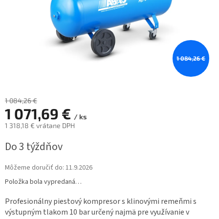
1 084,26 €
1 084,26 €
1 071,69 €
/ ks
1 318,18 € vrátane DPH
Jednotková
Do 3 týždňov
cena:
Môžeme doručiť do:
11.9.2026
Položka bola vypredaná…
Profesionálny piestový kompresor s klinovými remeňmi s
výstupným tlakom 10 bar určený najmä pre využívanie v