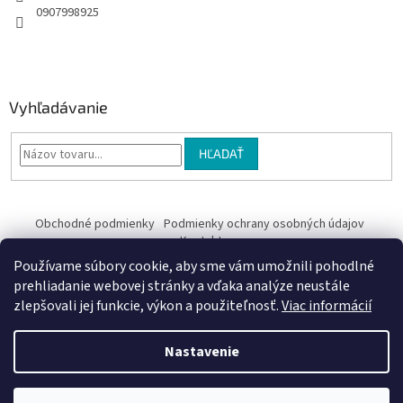
0907998925
Vyhľadávanie
HĽADAŤ
Obchodné podmienky
Podmienky ochrany osobných údajov
Kontakty
Používame súbory cookie, aby sme vám umožnili pohodlné
Obchodné podmienky
prehliadanie webovej stránky a vďaka analýze neustále
zlepšovali jej funkcie, výkon a použiteľnosť.
Viac informácií
Nastavenie
Vytvoril Shoptet