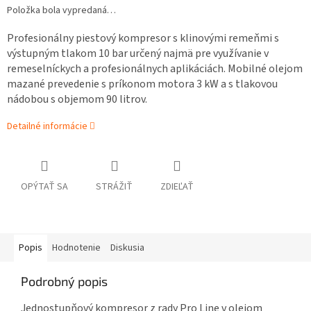
Položka bola vypredaná…
Profesionálny piestový kompresor s klinovými remeňmi s
výstupným tlakom 10 bar určený najmä pre využívanie v
remeselníckych a profesionálnych aplikáciách. Mobilné olejom
mazané prevedenie s príkonom motora 3 kW a s tlakovou
nádobou s objemom 90 litrov.
Detailné informácie
OPÝTAŤ SA
STRÁŽIŤ
ZDIEĽAŤ
Popis
Hodnotenie
Diskusia
Podrobný popis
Jednostupňový kompresor z rady Pro Line v olejom