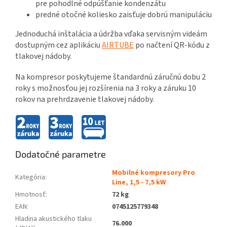
pre pohodlné odpúšťanie kondenzátu
predné otočné koliesko zaisťuje dobrú manipuláciu
Jednoduchá inštalácia a údržba vďaka servisným videám
dostupným cez aplikáciu
AIRTUBE
po načtení QR-kódu z
tlakovej nádoby.
Na kompresor poskytujeme štandardnú záručnú dobu 2
roky s možnosťou jej rozšírenia na 3 roky a záruku 10
rokov na prehrdzavenie tlakovej nádoby.
Dodatočné parametre
Mobilné kompresory Pro
Kategória
:
Line, 1,5 - 7,5 kW
Hmotnosť
:
72 kg
EAN
:
0745125779348
Hladina akustického tlaku
76.000