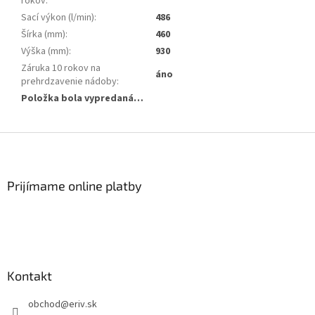
rokov
:
Sací výkon (l/min)
:
486
Šírka (mm)
:
460
Výška (mm)
:
930
Záruka 10 rokov na
áno
prehrdzavenie nádoby
:
Položka bola vypredaná…
Z
á
p
ä
Prijímame online platby
t
i
e
Kontakt
obchod
@
eriv.sk