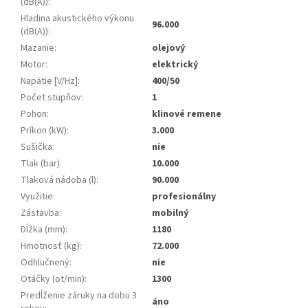
(dB(A))
:
Hladina akustického výkonu
96.000
(dB(A))
:
Mazanie
:
olejový
Motor
:
elektrický
Napätie [V/Hz]
:
400/50
Počet stupňov
:
1
Pohon
:
klinové remene
Príkon (kW)
:
3.000
Sušička
:
nie
Tlak (bar)
:
10.000
Tlaková nádoba (l)
:
90.000
Využitie
:
profesionálny
Zástavba
:
mobilný
Dĺžka (mm)
:
1180
Hmotnosť (kg)
:
72.000
Odhlučnený
:
nie
Otáčky (ot/min)
:
1300
Predĺženie záruky na dobu 3
áno