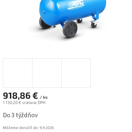
918,86 €
/ ks
1 130,20 € vrátane DPH
Jednotková
Do 3 týždňov
cena:
Môžeme doručiť do:
9.9.2026