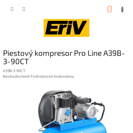
Prejsť
NÁKUP
na
obsah
KOŠÍK
Piestový kompresor Pro Line A39B-
3-90CT
A39B-3-90CT
Priemerné
Neohodnotené
Podrobnosti hodnotenia
hodnotenie
produktu
je
0,0
z
5
hviezdičiek.