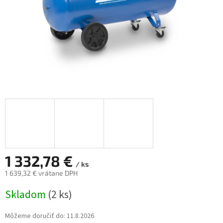
1 332,78 €
/ ks
1 639,32 € vrátane DPH
Jednotková
Skladom
(2 ks)
cena:
Môžeme doručiť do:
11.8.2026