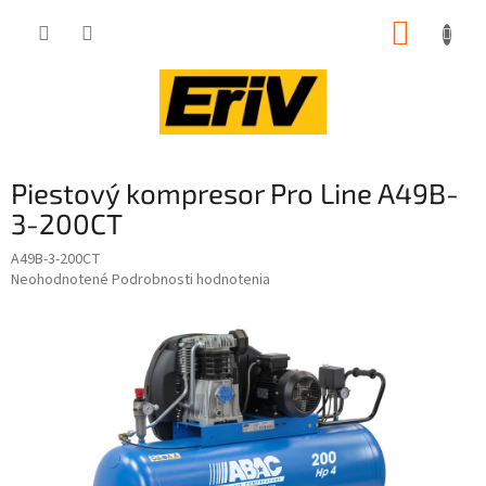
Prejsť
NÁKUP
na
obsah
KOŠÍK
Piestový kompresor Pro Line A49B-
3-200CT
A49B-3-200CT
Priemerné
Neohodnotené
Podrobnosti hodnotenia
hodnotenie
produktu
je
0,0
z
5
hviezdičiek.