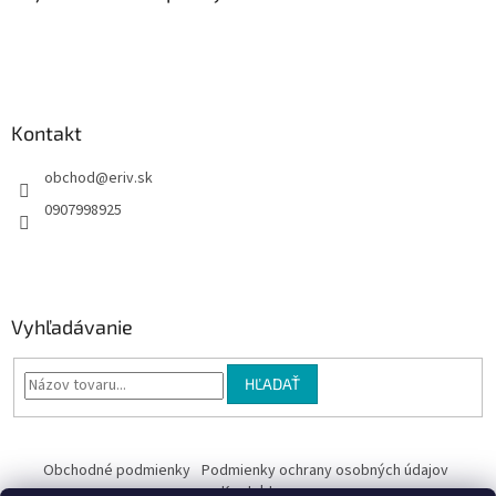
t
i
e
Kontakt
obchod
@
eriv.sk
0907998925
Vyhľadávanie
HĽADAŤ
Obchodné podmienky
Podmienky ochrany osobných údajov
Kontakty