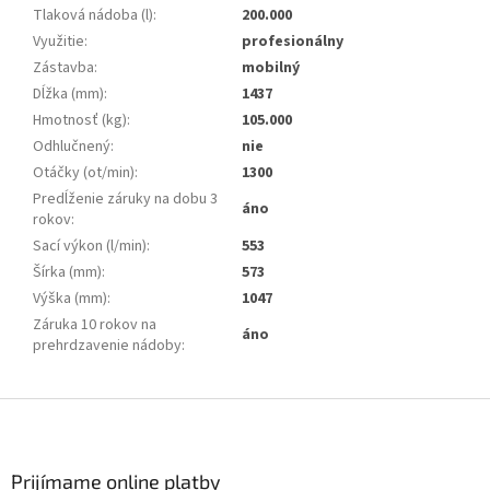
Tlaková nádoba (l)
:
200.000
Využitie
:
profesionálny
Zástavba
:
mobilný
Dĺžka (mm)
:
1437
Hmotnosť (kg)
:
105.000
Odhlučnený
:
nie
Otáčky (ot/min)
:
1300
Predĺženie záruky na dobu 3
áno
rokov
:
Sací výkon (l/min)
:
553
Šírka (mm)
:
573
Výška (mm)
:
1047
Záruka 10 rokov na
áno
prehrdzavenie nádoby
:
Z
á
p
ä
Prijímame online platby