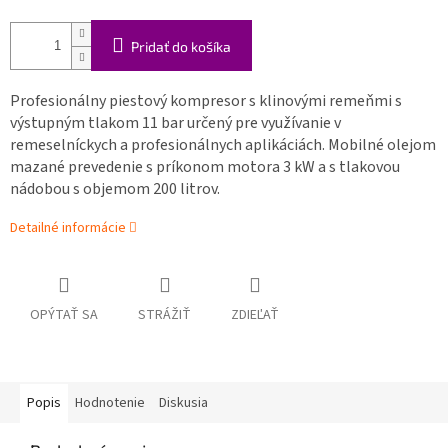
Pridať do košíka
Profesionálny piestový kompresor s klinovými remeňmi s
výstupným tlakom 11 bar určený pre využívanie v
remeselníckych a profesionálnych aplikáciách. Mobilné olejom
mazané prevedenie s príkonom motora 3 kW a s tlakovou
nádobou s objemom 200 litrov.
Detailné informácie
OPÝTAŤ SA
STRÁŽIŤ
ZDIEĽAŤ
Popis
Hodnotenie
Diskusia