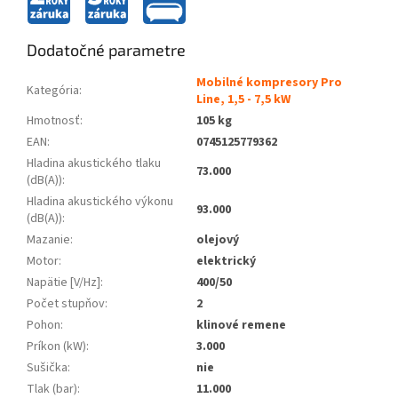
Dodatočné parametre
Mobilné kompresory Pro
Kategória
:
Line, 1,5 - 7,5 kW
Hmotnosť
:
105 kg
EAN
:
0745125779362
Hladina akustického tlaku
73.000
(dB(A))
:
Hladina akustického výkonu
93.000
(dB(A))
:
Mazanie
:
olejový
Motor
:
elektrický
Napätie [V/Hz]
:
400/50
Počet stupňov
:
2
Pohon
:
klinové remene
Príkon (kW)
:
3.000
Sušička
:
nie
Tlak (bar)
:
11.000