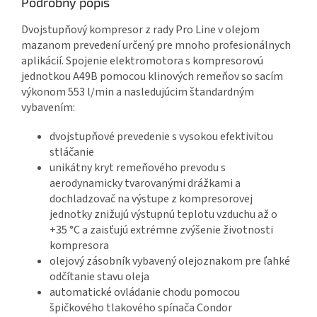
Podrobný popis
Dvojstupňový kompresor z rady Pro Line v olejom
mazanom prevedení určený pre mnoho profesionálnych
aplikácií. Spojenie elektromotora s kompresorovú
jednotkou A49B pomocou klinových remeňov so sacím
výkonom 553 l/min a nasledujúcim štandardným
vybavením:
dvojstupňové prevedenie s vysokou efektivitou
stláčanie
unikátny kryt remeňového prevodu s
aerodynamicky tvarovanými drážkami a
dochladzovač na výstupe z kompresorovej
jednotky znižujú výstupnú teplotu vzduchu až o
+35 °C a zaisťujú extrémne zvýšenie životnosti
kompresora
olejový zásobník vybavený olejoznakom pre ľahké
odčítanie stavu oleja
automatické ovládanie chodu pomocou
špičkového tlakového spínača Condor