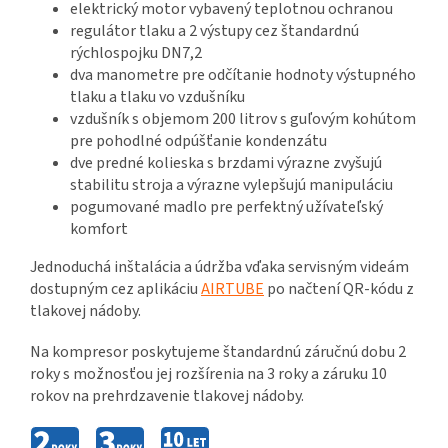
elektrický motor vybavený teplotnou ochranou
regulátor tlaku a 2 výstupy cez štandardnú
rýchlospojku DN7,2
dva manometre pre odčítanie hodnoty výstupného
tlaku a tlaku vo vzdušníku
vzdušník s objemom 200 litrov s guľovým kohútom
pre pohodlné odpúšťanie kondenzátu
dve predné kolieska s brzdami výrazne zvyšujú
stabilitu stroja a výrazne vylepšujú manipuláciu
pogumované madlo pre perfektný užívateľský
komfort
Jednoduchá inštalácia a údržba vďaka servisným videám
dostupným cez aplikáciu
AIRTUBE
po načtení QR-kódu z
tlakovej nádoby.
Na kompresor poskytujeme štandardnú záručnú dobu 2
roky s možnosťou jej rozšírenia na 3 roky a záruku 10
rokov na prehrdzavenie tlakovej nádoby.