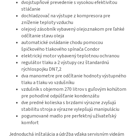
dvojstupňové prevedenie s vysokou efektivitou
stláčanie
dochladzovač na výstupe z kompresora pre
zníženie teploty vzduchu
olejový zásobník vybavený olejoznakom pre ľahké
odčítanie stavu oleja
automatické ovládanie chodu pomocou
špičkového tlakového spínača Condor
elektrický motor vybavený teplotnou ochranou
regulátor tlaku a 2 výstupy cez štandardnú
rýchlospojku DN7,2
dva manometre pre odčítanie hodnoty výstupného
tlaku a tlaku vo vzdušníku
vzdušník s objemom 270 litrov s guľovým kohútom
pre pohodlné odpúšťanie kondenzátu
dve predné kolieska s brzdami výrazne zvyšujú
stabilitu stroja a výrazne vylepšujú manipuláciu
pogumované madlo pre perfektný užívateľský
komfort
Jednoduchá inštalácia a údržba vďaka servisným videám