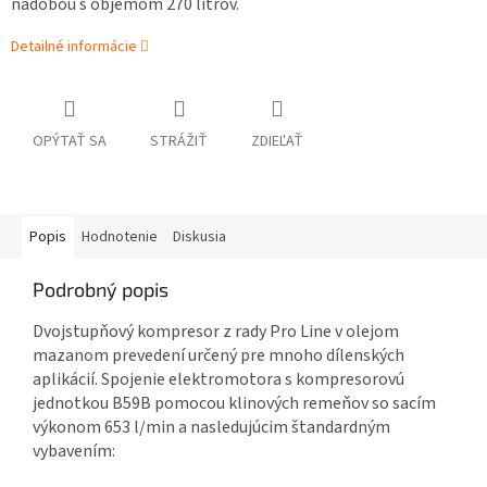
nádobou s objemom 270 litrov.
Detailné informácie
OPÝTAŤ SA
STRÁŽIŤ
ZDIEĽAŤ
Popis
Hodnotenie
Diskusia
Podrobný popis
Dvojstupňový kompresor z rady Pro Line v olejom
mazanom prevedení určený pre mnoho dílenských
aplikácií. Spojenie elektromotora s kompresorovú
jednotkou B59B pomocou klinových remeňov so sacím
výkonom 653 l/min a nasledujúcim štandardným
vybavením: