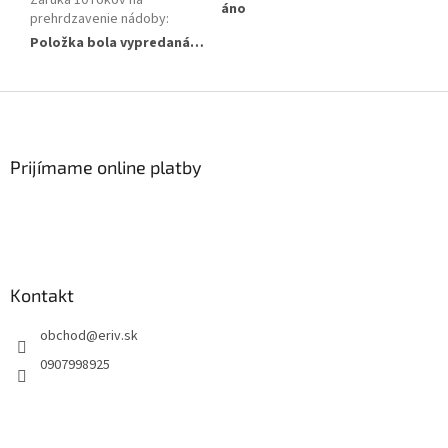
Záruka 10 rokov na
áno
prehrdzavenie nádoby
:
Položka bola vypredaná…
Z
á
p
ä
Prijímame online platby
t
i
e
Kontakt
obchod
@
eriv.sk
0907998925