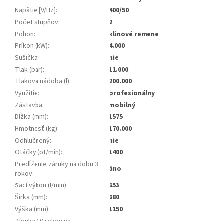
Napätie [V/Hz]
:
400/50
Počet stupňov
:
2
Pohon
:
klinové remene
Príkon (kW)
:
4.000
Sušička
:
nie
Tlak (bar)
:
11.000
Tlaková nádoba (l)
:
200.000
Využitie
:
profesionálny
Zástavba
:
mobilný
Dĺžka (mm)
:
1575
Hmotnosť (kg)
:
170.000
Odhlučnený
:
nie
Otáčky (ot/min)
:
1400
Predĺženie záruky na dobu 3
áno
rokov
:
Sací výkon (l/min)
:
653
Šírka (mm)
:
680
Výška (mm)
:
1150