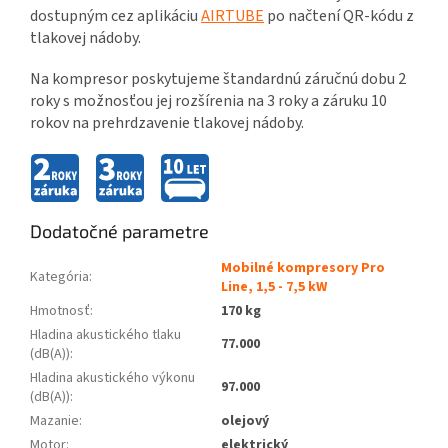
dostupným cez aplikáciu
AIRTUBE
po načtení QR-kódu z
tlakovej nádoby.
Na kompresor poskytujeme štandardnú záručnú dobu 2
roky s možnosťou jej rozšírenia na 3 roky a záruku 10
rokov na prehrdzavenie tlakovej nádoby.
Dodatočné parametre
Mobilné kompresory Pro
Kategória
:
Line, 1,5 - 7,5 kW
Hmotnosť
:
170 kg
Hladina akustického tlaku
77.000
(dB(A))
:
Hladina akustického výkonu
97.000
(dB(A))
:
Mazanie
:
olejový
Motor
:
elektrický