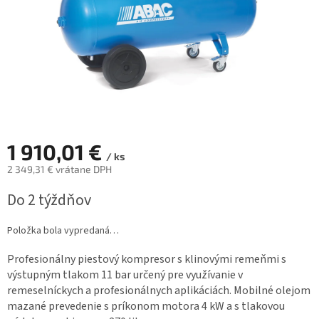
1 910,01 €
/ ks
2 349,31 € vrátane DPH
Jednotková
Do 2 týždňov
cena:
Položka bola vypredaná…
Profesionálny piestový kompresor s klinovými remeňmi s
výstupným tlakom 11 bar určený pre využívanie v
remeselníckych a profesionálnych aplikáciách. Mobilné olejom
mazané prevedenie s príkonom motora 4 kW a s tlakovou