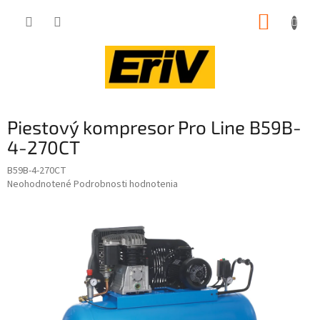
Prejsť
NÁKUP
na
obsah
KOŠÍK
Piestový kompresor Pro Line B59B-
4-270CT
B59B-4-270CT
Priemerné
Neohodnotené
Podrobnosti hodnotenia
hodnotenie
produktu
je
0,0
z
5
hviezdičiek.