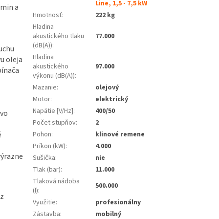
Line, 1,5 - 7,5 kW
/min a
Hmotnosť
:
222 kg
Hladina
akustického tlaku
77.000
(dB(A))
:
duchu
Hladina
u oleja
akustického
97.000
pínača
výkonu (dB(A))
:
Mazanie
:
olejový
Motor
:
elektrický
Napätie [V/Hz]
:
400/50
 vo
Počet stupňov
:
2
é
Pohon
:
klinové remene
Príkon (kW)
:
4.000
výrazne
Sušička
:
nie
Tlak (bar)
:
11.000
Tlaková nádoba
500.000
(l)
:
ez
Využitie
:
profesionálny
Zástavba
:
mobilný