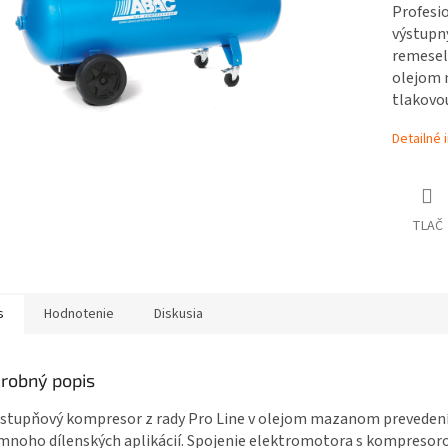
Profesi
výstupný
remeseln
olejom 
tlakovo
Detailné 
TLAČ
s
Hodnotenie
Diskusia
robný popis
stupňový kompresor z rady Pro Line v olejom mazanom prevedení
mnoho dílenských aplikácií. Spojenie elektromotora s kompresor