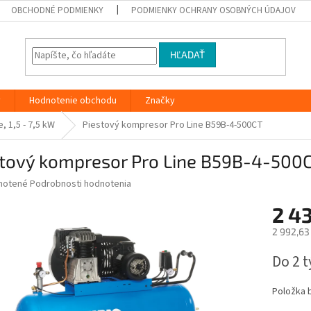
OBCHODNÉ PODMIENKY
PODMIENKY OCHRANY OSOBNÝCH ÚDAJOV
HĽADAŤ
y
Hodnotenie obchodu
Značky
, 1,5 - 7,5 kW
Piestový kompresor Pro Line B59B-4-500CT
stový kompresor Pro Line B59B-4-500
né
notené
Podrobnosti hodnotenia
nie
2 4
u
2 992,63
Jednotk
Do 2 
cena:
iek.
Položka 