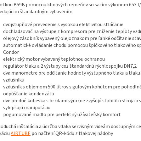
otkou B59B pomocou klinových remeňov so sacím výkonom 653 l
ledujúcim štandardným vybavením:
dvojstupňové prevedenie s vysokou efektivitou stláčanie
dochladzovač na výstupe z kompresora pre zníženie teploty vz
olejový zásobník vybavený olejoznakom pre ľahké odčítanie stav
automatické ovládanie chodu pomocou špičkového tlakového s
Condor
elektrický motor vybavený teplotnou ochranou
regulátor tlaku a 2 výstupy cez štandardnú rýchlospojku DN7,2
dva manometre pre odčítanie hodnoty výstupného tlaku a tlaku
vzdušníku
vzdušník s objemom 500 litrov s guľovým kohútom pre pohodln
odpúšťanie kondenzátu
dve predné kolieska s brzdami výrazne zvyšujú stabilitu stroja a 
vylepšujú manipuláciu
pogumované madlo pre perfektný užívateľský komfort
oduchá inštalácia a údržba vďaka servisným videám dostupným c
káciu
AIRTUBE
po načtení QR-kódu z tlakovej nádoby.