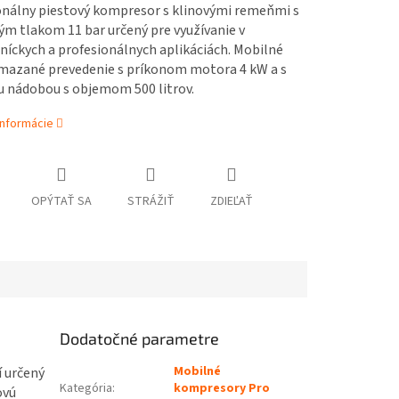
onálny piestový kompresor s klinovými remeňmi s
m tlakom 11 bar určený pre využívanie v
íckych a profesionálnych aplikáciách. Mobilné
mazané prevedenie s príkonom motora 4 kW a s
u nádobou s objemom 500 litrov.
informácie
OPÝTAŤ SA
STRÁŽIŤ
ZDIEĽAŤ
Dodatočné parametre
Mobilné
 určený
Kategória
:
kompresory Pro
ovú