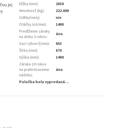
Dĺžka (mm)
:
2030
ou jej
y.
Hmotnosť (kg)
:
222.000
Odhlučnený
:
nie
Otáčky (ot/min)
:
1400
Predĺženie záruky
áno
na dobu 3 rokov
:
Sací výkon (l/min)
:
653
Šírka (mm)
:
670
Výška (mm)
:
1400
Záruka 10 rokov
na prehrdzavenie
áno
nádoby
:
Položka bola vypredaná…