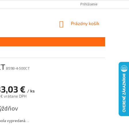
Prihlásenie
NÁKUPNÝ
Prázdny košík
KOŠÍK
CT
B59B-4-500CT
33,03 €
/ ks
 € vrátane DPH
ová
týždňov
bola vypredaná…