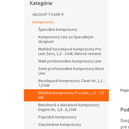
Kategórie
kategórie
AKCIOVÝ TOVAR !!!
Kompresory
Špeciálne kompresory
Kompresory Line so špeciálným
dizajnom
Mobilné bezolejové kompresory Pro
Line Zero, 1,5 - 3 kW, klinové remene
Malé profesionálne kompresory Line
Semi-profesionálne kompresory Base
Line
Bezolejové kompresory Clean Air, 1,1 -
7,5 kW
Popi
Mobilné kompresory Pro Line, 1,5 - 7,5
kW
Benzínové a dieselové kompresory
Pod
Engine Air, 2,6 - 8,2 kW
Pojazdné kompresory
Dvoj
Stacionárne kompresory
pre 